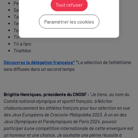
Pentathlon moderne
Tout refuser
Saut à ski
Taekwondo
Paramétrer les cookies
Tennis de table
Teqball
Tir
Tir à l'arc
Triathlon
Découvrez la délégation française*
*La sélection de l'athlétisme
sera diffusée dans un second temps
Brigitte Henriques, présidente du CNOSF :
"Je tiens, au nom du
Comité national olympique et sportif français, à féliciter
chaleureusement les athlètes français pour leur sélection en vue
des Jeux Européens de Cracovie-Malopolska 2023. À un an des
Jeux Olympiques et Paralympiques de Paris 2024, pouvoir
participer à une compétition internationale de cette envergure est
un honneur et une chance. Je souhaite une pleine réussite à