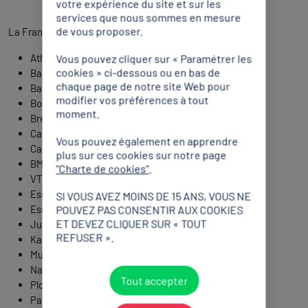
votre expérience du site et sur les
services que nous sommes en mesure
de vous proposer.
La France sera représentée dans 25 disciplines :
Athlétisme
Vous pouvez cliquer sur « Paramétrer les
cookies » ci-dessous ou en bas de
Badminton
chaque page de notre site Web pour
Basket-ball 3x3
modifier vos préférences à tout
Boxe
moment.
Breaking
Canoë-kayak slalom
Vous pouvez également en apprendre
Canoë-kayak sprint
plus sur ces cookies sur notre page
BMX freestyle
"Charte de cookies"
.
VTT
Escalade
SI VOUS AVEZ MOINS DE 15 ANS, VOUS NE
Escrime
POUVEZ PAS CONSENTIR AUX COOKIES
ET DEVEZ CLIQUER SUR « TOUT
Judo
REFUSER ».
Karaté
Muaythaï
Natation artistique
Tout accepter
Plongeon
Padel