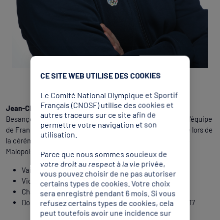
CE SITE WEB UTILISE DES COOKIES
Le Comité National Olympique et Sportif
Français (CNOSF) utilise des cookies et
Jean-Charles Valladont (tir à l'arc)
Né le 20 mars 1989 à
autres traceurs sur ce site afin de
Besançon (Doubs), Jean-Charles Valladont est membre de l'équipe
permettre votre navigation et son
de France de tir à l'arc. Il emmènera la délégation française lors de
utilisation.
la cérémonie d'ouverture des Jeux Européens de Cracovie-
Malopolska 2023. Son palmarès :
Parce que nous sommes soucieux de
votre droit au respect à la vie privée,
Vainqueur des Jeux Européens de Minsk 2019
vous pouvez choisir de ne pas autoriser
Vice-champion olympique à Rio 2016
certains types de cookies. Votre choix
Champion d'Europe en 2016
sera enregistré pendant 6 mois. Si vous
Double médaillé d'or en Coupe du monde en 2015 et 2017
refusez certains types de cookies, cela
peut toutefois avoir une incidence sur