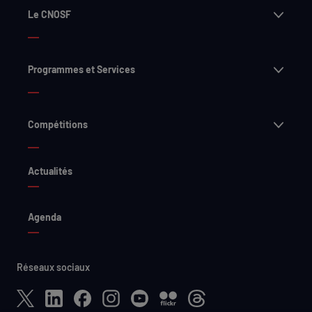
Ouvri
Le CNOSF
Ouvri
Programmes et Services
Ouvri
Compétitions
Actualités
Agenda
Réseaux sociaux
X
LinkedIn
Facebook
Instagram
YouTube
Flickr
Threads