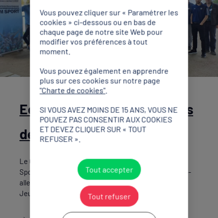
Vous pouvez cliquer sur « Paramétrer les
cookies » ci-dessous ou en bas de
chaque page de notre site Web pour
modifier vos préférences à tout
moment.
Vous pouvez également en apprendre
plus sur ces cookies sur notre page
"Charte de cookies"
.
Echanges franco-allemands
SI VOUS AVEZ MOINS DE 15 ANS, VOUS NE
POUVEZ PAS CONSENTIR AUX COOKIES
ET DEVEZ CLIQUER SUR « TOUT
de jeunes sportifs
REFUSER ».
Le CNOSF et son partenaire allemand, la Deutsche
Tout accepter
Sportjugend, soutiennent les échanges sportifs franco-
allemands grâce à l'Office franco-allemand pour la
Jeunesse (OFAJ).
Tout refuser