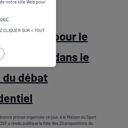
 de notre site Web pour
kies"
.
Z CLIQUER SUR « TOUT
opositions pour le
 en France dans le
 du débat
dentiel
érence presse organisée ce jour, à la Maison du Sport
OSF a rendu publique la liste des 20 propositions du