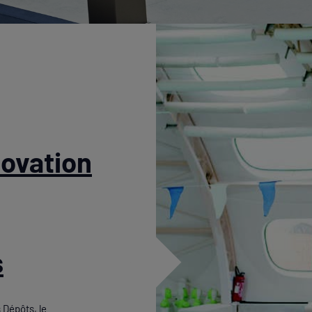
ovation
s
 Dépôts, le