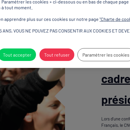
« Paramétrer les cookies » ci-dessous ou en bas de chaque page
s à tout moment.
n apprendre plus sur ces cookies sur notre page
"Charte de coo
15 ANS, VOUS NE POUVEZ PAS CONSENTIR AUX COOKIES ET DEVE
20 pr
sport
Tout accepter
Tout refuser
Paramétrer les cookies
cadre
prési
Lors d'une conf
Français, le CN