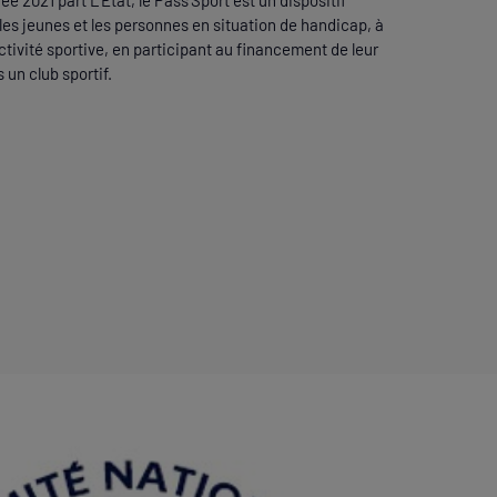
ée 2021 part L'Etat, le Pass'Sport est un dispositif
 les jeunes et les personnes en situation de handicap, à
ctivité sportive, en participant au financement de leur
 un club sportif.