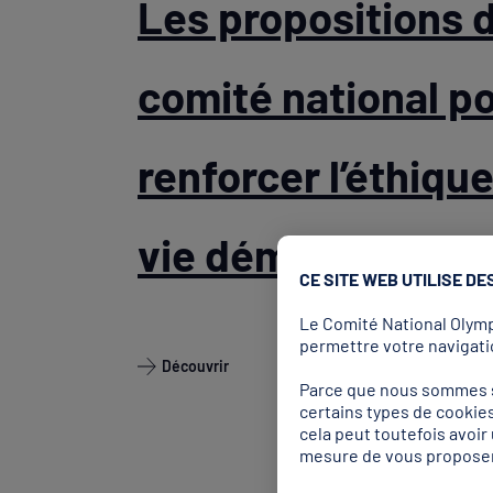
Les propositions 
comité national p
renforcer l’éthique
vie démocratique
CE SITE WEB UTILISE DE
Le Comité National Olympi
permettre votre navigatio
Découvrir
Parce que nous sommes so
certains types de cookies
cela peut toutefois avoi
mesure de vous proposer