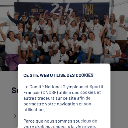
CE SITE WEB UTILISE DES COOKIES
Le Comité National Olympique et Sportif
Services aux athlètes
Français (CNOSF) utilise des cookies et
autres traceurs sur ce site afin de
permettre votre navigation et son
utilisation.
Découvrir
Parce que nous sommes soucieux de
votre droit au respect à la vie privée,