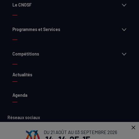
Ouvri
Le CNOSF
Ouvri
Programmes et Services
Ouvri
Compétitions
Actualités
Agenda
Réseaux sociaux
DU 21 AOÛT AU 03 SEPTEMBRE 2026
X
LinkedIn
Facebook
Instagram
YouTube
Flickr
Threads