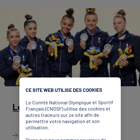
CE SITE WEB UTILISE DES COOKIES
Le Comité National Olympique et Sportif
Les Jeux Méditerranéens
Français (CNOSF) utilise des cookies et
autres traceurs sur ce site afin de
permettre votre navigation et son
utilisation.
Découvrir
Parce que nous sommes soucieux de