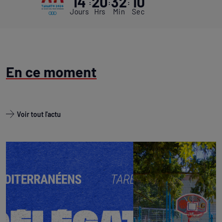
14
20
32
09
:
:
:
Jours
Hrs
Min
Sec
En ce moment
Voir tout l'actu