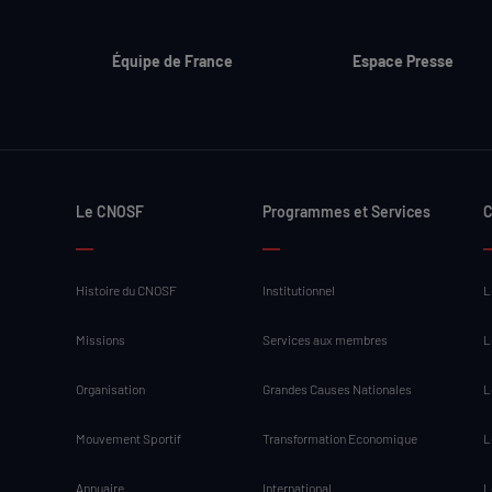
Équipe de France
Espace Presse
Le CNOSF
Programmes et Services
C
Histoire du CNOSF
Institutionnel
L
Missions
Services aux membres
L
Organisation
Grandes Causes Nationales
L
Mouvement Sportif
Transformation Economique
L
Annuaire
International
L