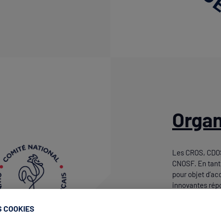
Orga
Les CROS, CDOS 
CNOSF. En tant 
pour objet d’ac
innovantes répo
renforçant le r
instances territ
S COOKIES