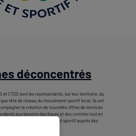
nes déconcentrés
et CTOS sont les représentants, sur leur territoire, du
que tête de réseau du mouvement sportif local, ils ont
compagner la création de nouvelles offres de services
ndants aux besoins des ligues et des comités tout en
ôle et la crédibilité du mouvement sportif auprès des
oriales.