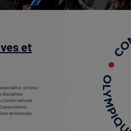
ives et
associative, ont pour
s disciplines
u Comité national
00 associations
lions de licenciés.