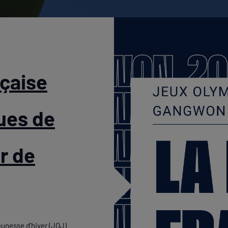
nçaise
ues de
r de
unesse d’hiver (JOJ)