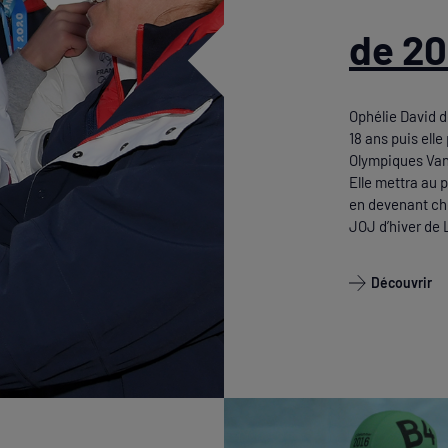
de 2
Ophélie David dé
18 ans puis elle
Olympiques Van
Elle mettra au 
en devenant che
JOJ d’hiver de
Découvrir