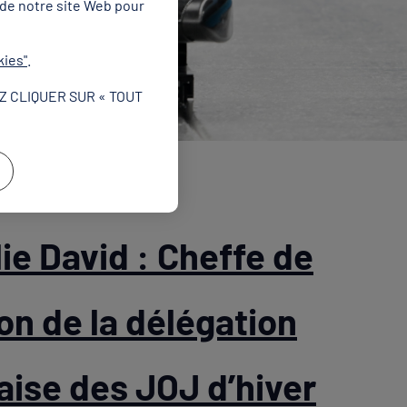
 de notre site Web pour
kies"
.
Z CLIQUER SUR « TOUT
ie David : Cheffe de
on de la délégation
aise des JOJ d’hiver