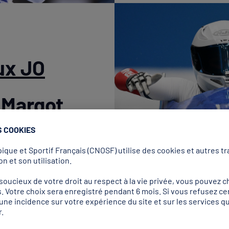
ux JO
 Margot
S COOKIES
que et Sportif Français (CNOSF) utilise des cookies et autres tra
n et son utilisation.
abord essayée à la
ucieux de votre droit au respect à la vie privée, vous pouvez ch
ed de la piste de La
. Votre choix sera enregistré pendant 6 mois. Si vous refusez ce
onseils avisés de son
r une incidence sur votre expérience du site et sur les services
ob à 4 aux Jeux de
.