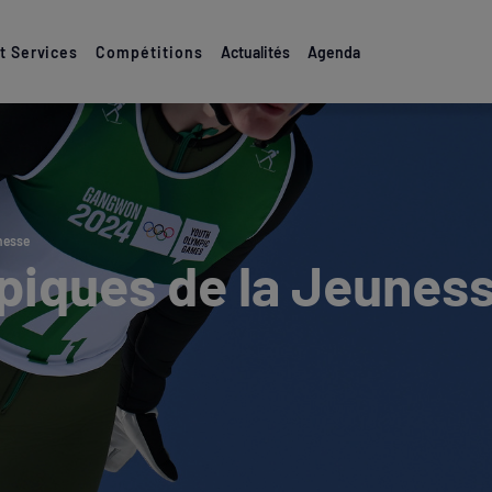
 Services
Compétitions
Actualités
Agenda
nesse
piques de la Jeunes