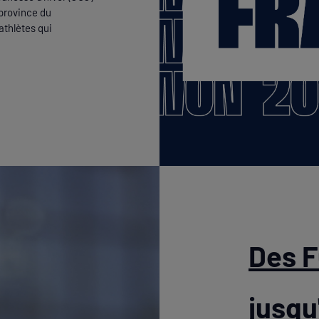
 province du
athlètes qui
Des F
jusqu