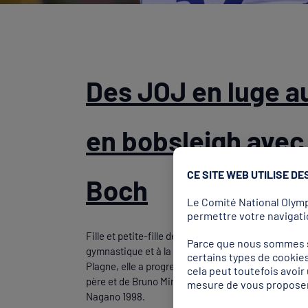
Des JOJ en luge a
en bobsleigh avec
CE SITE WEB UTILISE DE
Boch
Le Comité National Olympi
permettre votre navigatio
Fille et petite-fille de bobeur, Margot Boch s’est d’
Parce que nous sommes so
gymnastique et à la luge. Originaire de Macot, au pi
certains types de cookies
Plagne, elle a progressé régulièrement grâce aux c
cela peut toutefois avoi
père et de Bruno Mingeon, médaillé de bronze en b
mesure de vous proposer
Nagano 1998.