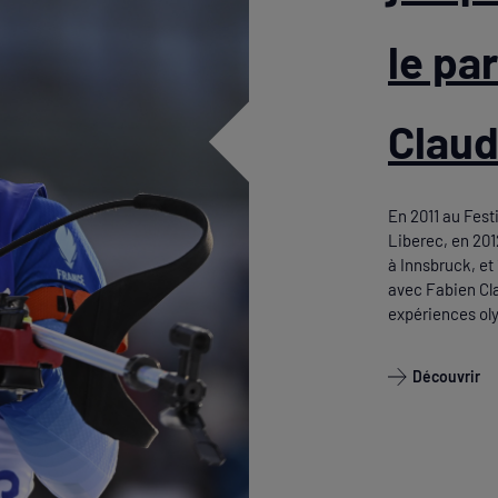
le pa
Clau
En 2011 au Fes
Liberec, en 201
à Innsbruck, et
avec Fabien Cla
expériences oly
Découvrir