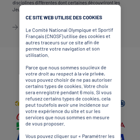
disciplines différentes dont certaines découvriront les
Jeux Olympiques à Tokyo, en 2020…
CE SITE WEB UTILISE DES COOKIES
Découvrir
Le Comité National Olympique et Sportif
Français (CNOSF) utilise des cookies et
autres traceurs sur ce site afin de
permettre votre navigation et son
utilisation.
Parce que nous sommes soucieux de
votre droit au respect à la vie privée,
Partenaires Mondiaux
vous pouvez choisir de ne pas autoriser
certains types de cookies. Votre choix
sera enregistré pendant 6 mois. Si vous
refusez certains types de cookies, cela
peut toutefois avoir une incidence sur
votre expérience du site et sur les
services que nous sommes en mesure
de vous proposer.
Vous pouvez cliquer sur « Paramétrer les