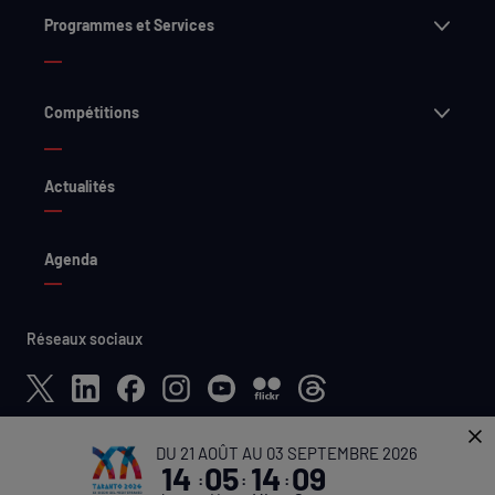
Ouvri
Programmes et Services
Ouvri
Compétitions
Actualités
Agenda
Réseaux sociaux
X
LinkedIn
Facebook
Instagram
YouTube
Flickr
Threads
DU 21 AOÛT AU 03 SEPTEMBRE 2026
14
05
14
09
Accessibilité
Conditions Générales d'Utilisation
:
:
:
Charte des Cookies
Politique de confidentialité