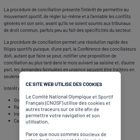
La procédure de conciliation présente l’intérêt de permettre au
mouvement sportif, de régler lui-même et à l’amiable les conflits
générés en son sein, avant qu’ils ne soient soumis aux tribunaux
de droit commun, parfois peu au fait des spécificités du secteur.
La procédure de conciliation permet une résolution rapide des
litiges sportifs puisque, d’une part, la Conférence des conciliateurs
doit, autant que faire se peut, notifier une proposition de
conciliation au plus tard dans le mois suivant sa saisine et, d’autre
part, les demandes formulées en urgence peuvent être traitées en
seulement quelques jours.
CE SITE WEB UTILISE DES COOKIES
Intérêt de la procédure :
Le Comité National Olympique et Sportif
Gratuité
Français (CNOSF) utilise des cookies et
Rapidité
autres traceurs sur ce site afin de
Indépendance
permettre votre navigation et son
Capacité d’adaptation
utilisation.
Parce que nous sommes soucieux de