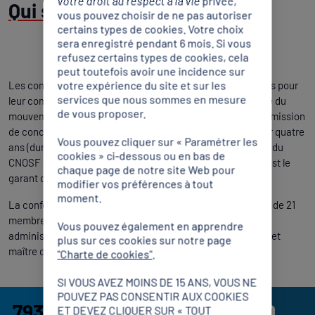
votre droit au respect à la vie privée,
Qui sont les conciliateurs ?
vous pouvez choisir de ne pas autoriser
certains types de cookies. Votre choix
sera enregistré pendant 6 mois. Si vous
refusez certains types de cookies, cela
peut toutefois avoir une incidence sur
votre expérience du site et sur les
Les conciliateurs sont des personnalités reconnues à la fois pour
services que nous sommes en mesure
leur compétence en matière juridique et leur connaissance du
de vous proposer.
mouvement sportif, qui se chargent, à titre bénévole, de la mission
de conciliation incombant au CNOSF. Ils sont nommés pour quatre
Vous pouvez cliquer sur « Paramétrer les
ans (durée d’une olympiade) par le Conseil d’administration du
cookies » ci-dessous ou en bas de
CNOSF sur proposition de son Comité de déontologie, qui est le
chaque page de notre site Web pour
garant de l’indépendance de cette conférence.
modifier vos préférences à tout
moment.
La conférence des conciliateurs est aujourd’hui composée de 21
membres issus des corps suivants : magistrats de l’ordre
Vous pouvez également en apprendre
administratif et judiciaire, professeur des facultés de droit et
plus sur ces cookies sur notre page
maître de conférences et avocats.
"Charte de cookies"
.
SI VOUS AVEZ MOINS DE 15 ANS, VOUS NE
POUVEZ PAS CONSENTIR AUX COOKIES
7931
300 et 500
ET DEVEZ CLIQUER SUR « TOUT