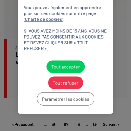
Vous pouvez également en apprendre
plus sur ces cookies sur notre page
"Charte de cookies"
.
SI VOUS AVEZ MOINS DE 15 ANS, VOUS NE
POUVEZ PAS CONSENTIR AUX COOKIES
ET DEVEZ CLIQUER SUR « TOUT
REFUSER ».
SPORTÉCO
Lancement des trophées sentez-
vous sport 2021
Tout accepter
Tout refuser
Lire l'article
Paramétrer les cookies
1
...
96
97
98
...
134
<
Précédent
Suivant
>