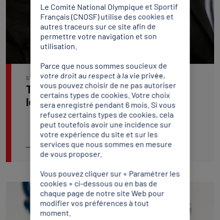
Le Comité National Olympique et Sportif
Français (CNOSF) utilise des cookies et
autres traceurs sur ce site afin de
permettre votre navigation et son
utilisation.
Parce que nous sommes soucieux de
votre droit au respect à la vie privée,
SPORTÉCO
vous pouvez choisir de ne pas autoriser
Trophées sentez-vous sport 2021 :
certains types de cookies. Votre choix
le palmarès complet
sera enregistré pendant 6 mois. Si vous
refusez certains types de cookies, cela
peut toutefois avoir une incidence sur
votre expérience du site et sur les
services que nous sommes en mesure
Lire l'article
de vous proposer.
Vous pouvez cliquer sur « Paramétrer les
cookies » ci-dessous ou en bas de
chaque page de notre site Web pour
modifier vos préférences à tout
moment.