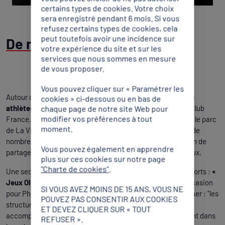
certains types de cookies. Votre choix
sera enregistré pendant 6 mois. Si vous
refusez certains types de cookies, cela
peut toutefois avoir une incidence sur
De nombreuses conférences
votre expérience du site et sur les
services que nous sommes en mesure
de vous proposer.
Vous pouvez cliquer sur « Paramétrer les
Autour d’une conférence
« Vivre les Jeux au plus près des
cookies » ci-dessous ou en bas de
athlètes »
, le CNOSF et le CPSF ont présenté le dispositif Club
chaque page de notre site Web pour
modifier vos préférences à tout
France. Lors des Jeux Olympiques et Paralympiques 2024, le parc
moment.
de La Villette accueillera sur plus de 40 000 mètres carrés de
nombreuses animations sportives et citoyennes : l’occasion de
Vous pouvez également en apprendre
partager une expérience unique et vivre pleinement les Jeux.
plus sur ces cookies sur notre page
"Charte de cookies"
.
Une seconde conférence organisée par le Ministère des Sports :
«
Jeux Olympiques 2024 : réussir la fête populaire »
. L’occasion
SI VOUS AVEZ MOINS DE 15 ANS, VOUS NE
pour Philippe Manassero, représentants des CDOS d’expliquer : "les
POUVEZ PAS CONSENTIR AUX COOKIES
structures déconcentrées du CNOSF peuvent proposer un
ET DEVEZ CLIQUER SUR « TOUT
accompagnement aux collectivités territoriales, notamment dans
REFUSER ».