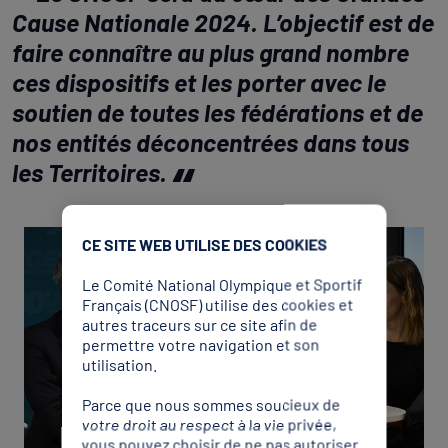
Cause Nationale 2024. L’objectif est de
faire connaître au plus grand nombre
ces dispositifs et les porter avec le
soutien de toutes les fédérations et de
nos entités déconcentrées dans tous
les Territoires.
CE SITE WEB UTILISE DES COOKIES
Le Comité National Olympique et Sportif
Français (CNOSF) utilise des cookies et
autres traceurs sur ce site afin de
permettre votre navigation et son
utilisation.
Parce que nous sommes soucieux de
votre droit au respect à la vie privée,
vous pouvez choisir de ne pas autoriser