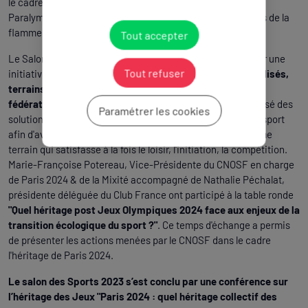
le cadre des célébrations, lors de la Semaine Olympique et
Paralympique, de la Journée Olympique ou encore du relais de la
flamme."
Tout accepter
Le Salon de Sports a été également l’occasion de présenter une
Tout refuser
initiative lors d’une conférence :
"Terrains de sable mutualisés,
terrains en dalles mutualisés : des solutions multi-
fédérations"
. Le CNOSF et plusieurs fédérations ont proposé des
Paramétrer les cookies
solutions à la multi-activité recherchée par les acteurs du sport
afin d'avoir des pratiques sportives différentes, sur un même
terrain qui satisfasse à la fois le loisir, l'initiation, la compétition.
Marie-Françoise Potereau, Vice-Présidente du CNOSF en charge
de Paris 2024 & de la Mixité accompagné de Nathalie Péchalat,
présidente déléguée du Club France ont participé à la table ronde
"Quel héritage post Jeux Olympiques 2024 face aux enjeux de la
transition écologique du sport ?"
. Ce temps d'échange a permis
de présenter les actions menées par le CNOSF dans le cadre
l'héritage de Paris 2024.
Le salon des Sports 2023 s’est conclu par une conférence sur
l’héritage des Jeux "Paris 2024 : quel héritage collectif des