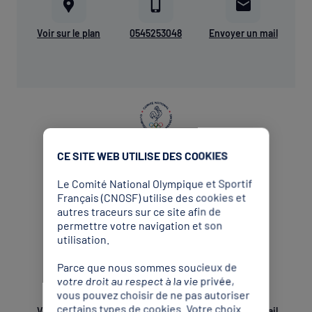
Voir sur le plan
0545253048
Envoyer un mail
CE SITE WEB UTILISE DES COOKIES
CDOS
Le Comité National Olympique et Sportif
Français (CNOSF) utilise des cookies et
autres traceurs sur ce site afin de
Charente-Maritime
permettre votre navigation et son
Comité Départemental Olympique et Sportif
utilisation.
Charente-Maritime
Parce que nous sommes soucieux de
votre droit au respect à la vie privée,
vous pouvez choisir de ne pas autoriser
certains types de cookies. Votre choix
Voir sur le plan
0546972693
Envoyer un mail