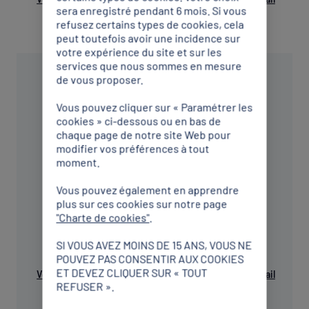
sera enregistré pendant 6 mois. Si vous
refusez certains types de cookies, cela
peut toutefois avoir une incidence sur
votre expérience du site et sur les
services que nous sommes en mesure
de vous proposer.
Vous pouvez cliquer sur « Paramétrer les
cookies » ci-dessous ou en bas de
chaque page de notre site Web pour
CDOS
modifier vos préférences à tout
moment.
Cher
Vous pouvez également en apprendre
Comité Départemental Olympique et Sportif
plus sur ces cookies sur notre page
Cher
"Charte de cookies"
.
SI VOUS AVEZ MOINS DE 15 ANS, VOUS NE
POUVEZ PAS CONSENTIR AUX COOKIES
ET DEVEZ CLIQUER SUR « TOUT
Voir sur le plan
0248243122
Envoyer un mail
REFUSER ».