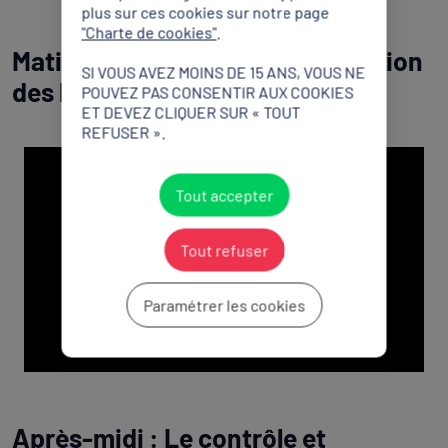
plus sur ces cookies sur notre page
"Charte de cookies"
.
Matinée : L'initiative et l'élaboration
SI VOUS AVEZ MOINS DE 15 ANS, VOUS NE
des lois sur le sport.
POUVEZ PAS CONSENTIR AUX COOKIES
ET DEVEZ CLIQUER SUR « TOUT
REFUSER ».
Tout accepter
Tout refuser
YouTube est désactivé.
Autoriser
Paramétrer les cookies
Après-midi : Le contrôle et