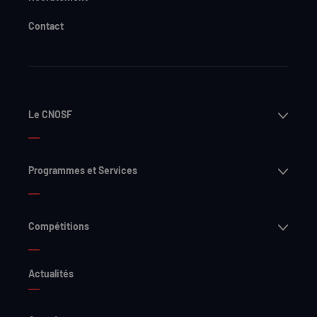
Contact
Ouvri
Le CNOSF
Ouvri
Programmes et Services
Ouvri
Compétitions
Actualités