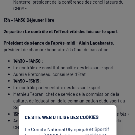
Nanterre, président de la conférence des conciliateurs du
CNOSF
13h – 14h30 Déjeuner libre
2e partie : Le contrôle et l'effectivité des lois sur le sport
Président de séance de l'après-midi :
Alain Lacabarats
,
président de chambre honoraire à la Cour de cassation.
14h30 – 14h50
:
Le contrôle de constitutionnalité des lois sur le sport
Aurélie Bretonneau, conseillère d'État
14h50 – 15h15
:
Le contrôle parlementaire des lois sur le sport
Mathieu Teoran, chef de service de la commission de la
culture, de l'éducation, de la communication et du sport au
Sénat
15h15 – 16h10
–
Table ronde « L'application concrète des lois »
CE SITE WEB UTILISE DES COOKIES
Animée par Constance Popineau, directrice juridique du
CNOSF
Le Comité National Olympique et Sportif
Français (CNOSF) utilise des cookies et