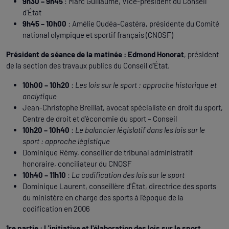
9h30 – 9h45
: Marc Guillaume, Vice-président du Conseil
d'État
9h45 – 10h00
: Amélie Oudéa-Castéra, présidente du Comité
national olympique et sportif français (CNOSF)
Président de séance de la matinée :
Edmond Honorat
, président
de la section des travaux publics du Conseil d'État.
10h00 – 10h20
:
Les lois sur le sport : approche historique et
analytique
Jean-Christophe Breillat, avocat spécialiste en droit du sport,
Centre de droit et d'économie du sport – Conseil
10h20 – 10h40
:
Le balancier législatif dans les lois sur le
sport : approche légistique
Dominique Rémy, conseiller de tribunal administratif
honoraire, conciliateur du CNOSF
10h40 – 11h10
:
La codification des lois sur le sport
Dominique Laurent, conseillère d'État, directrice des sports
du ministère en charge des sports à l'époque de la
codification en 2006
1re partie : L'initiative et l'élaboration des lois sur le sport