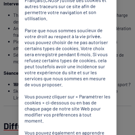
Intervenants (par ordre alphabétique) :
autres traceurs sur ce site afin de
permettre votre navigation et son
Thierry Braillard, avocat, ancien secrétaire d'État en charge
utilisation.
des sports.
Anne Grospeillet-Quintin, directrice générale de la Fédération
Parce que nous sommes soucieux de
française de montagne et d'escalade
votre droit au respect à la vie privée,
Pierre Houin, olympien, membre de la commission des
vous pouvez choisir de ne pas autoriser
certains types de cookies. Votre choix
athlètes de haut niveau du CNOSF
sera enregistré pendant 6 mois. Si vous
Sébastien Poirier, président de la Fédération française de
refusez certains types de cookies, cela
motocyclisme et administrateur du CNOSF
peut toutefois avoir une incidence sur
votre expérience du site et sur les
Séance conclusive
services que nous sommes en mesure
de vous proposer.
16h10 – 16h30
:
Quelles perspectives pour les lois sur le sport ?
Skander Karaa, maître de conférences à l'université de
Vous pouvez cliquer sur « Paramétrer les
Limoges, Centre de droit et d'économie du sport
cookies » ci-dessous ou en bas de
chaque page de notre site Web pour
modifier vos préférences à tout
moment.
Diffusions en direct
Vous pouvez également en apprendre