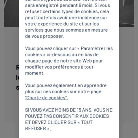
sera enregistré pendant 6 mois. Si vous
refusez certains types de cookies, cela
peut toutefois avoir une incidence sur
votre expérience du site et sur les
services que nous sommes en mesure
de vous proposer.
RAPPORT
Vous pouvez cliquer sur « Paramétrer les
cookies » ci-dessous ou en bas de
chaque page de notre site Web pour
Recommandations éthiques pour
modifier vos préférences à tout
moment.
les campagnes électorales au
Vous pouvez également en apprendre
sein des fédération sportives
plus sur ces cookies sur notre page
"Charte de cookies"
.
Télécharger
SI VOUS AVEZ MOINS DE 15 ANS, VOUS NE
POUVEZ PAS CONSENTIR AUX COOKIES
ET DEVEZ CLIQUER SUR « TOUT
REFUSER ».