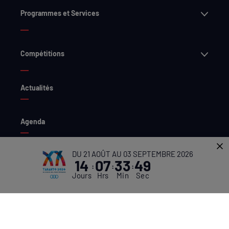
Ouvri
Programmes et Services
Ouvri
Compétitions
Actualités
Agenda
DU 21 AOÛT AU 03 SEPTEMBRE 2026
Réseaux sociaux
14
07
33
49
:
:
:
Jours
Hrs
Min
Sec
X
LinkedIn
Facebook
Instagram
YouTube
Flickr
Threads
Accessibilité
Conditions Générales d'Utilisation
Charte des Cookies
Politique de confidentialité