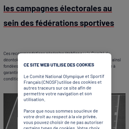
les campagnes électorales au
sein des fédérations sportives
Ces recommandations générales établies par le Comité de
déontologie du CNOSF ont pour objet de rappeler les règles ainsi
CE SITE WEB UTILISE DES COOKIES
fondées sur les valeurs de respect et de tolérance de nature à
garantir le déroulement des élections fédérales dans des
Le Comité National Olympique et Sportif
conditions démocratiques et sereines.
Français (CNOSF) utilise des cookies et
autres traceurs sur ce site afin de
permettre votre navigation et son
utilisation.
Parce que nous sommes soucieux de
votre droit au respect à la vie privée,
vous pouvez choisir de ne pas autoriser
certains types de cookies. Votre choix