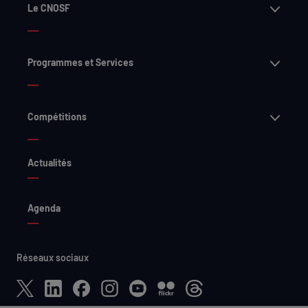
Ouvri
Le CNOSF
Ouvri
Programmes et Services
Ouvri
Compétitions
Actualités
Agenda
Réseaux sociaux
X
LinkedIn
Facebook
Instagram
YouTube
Flickr
Threads