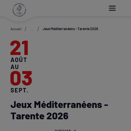
Paramétrer les cookies
Accueil
...
Jeux Méditerranéens - Tarente 2026
21
AOÛT
AU
03
SEPT.
Jeux Méditerranéens -
Tarente 2026