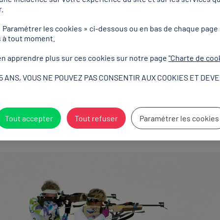
ent le bal
n féminin aux Jeux Olympiques, c'est un trio français qui remporte la méd
Véronique Claudel et Anne Briand s'élancent dans cet ordre. « Nanou » B
limite la casse au dernier tir debout puis dépasse l'Allemande Petra Schaa
n or dans l'histoire olympique pour le biathlon féminin français.