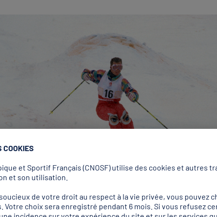
« Paramétrer les cookies » ci-dessous ou en bas de chaque page
s à tout moment.
n apprendre plus sur ces cookies sur notre page
"Charte de coo
15 ANS, VOUS NE POUVEZ PAS CONSENTIR AUX COOKIES ET DEVE
Tout accepter
Tout refuser
Paramétrer les cookies