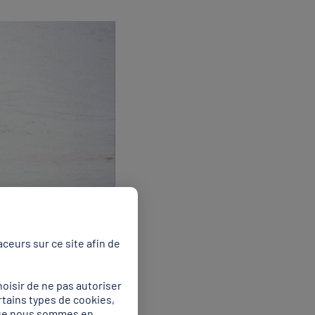
 de notre site Web pour
kies"
.
Z CLIQUER SUR « TOUT