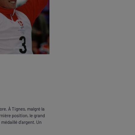
ceurs sur ce site afin de
re. À Tignes, malgré la
oisir de ne pas autoriser
rnière position, le grand
rtains types de cookies,
 médaillé d'argent. Un
 que nous sommes en