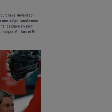
Courchevel devant son
ur une neige transformée
une 13e place en saut,
s Jacques Gaillard et Eric