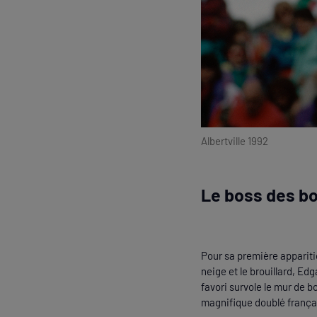
Albertville 1992
CE SITE WEB UTILISE DE
Le boss des b
Le Comité National Olympi
permettre votre navigatio
Pour sa première appariti
Parce que nous sommes so
neige et le brouillard, Edg
certains types de cookies
favori survole le mur de 
cela peut toutefois avoi
mesure de vous proposer
magnifique doublé françai