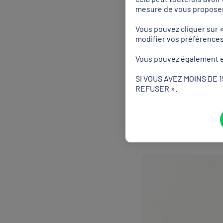
Albertville 1992
Les filles ouvr
Pour les débuts du biathlo
7,5 km. Corinne Niogret, 
position, revient en ski, 
en solitaire. Une entrée e