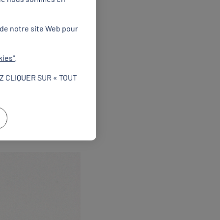
aille d'or du relais 3 x
riand, partie en troisième
f pour franchir la ligne