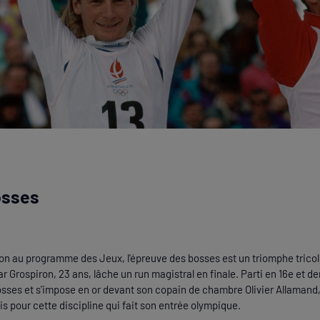
S COOKIES
osses
que et Sportif Français (CNOSF) utilise des cookies et autres tra
n et son utilisation.
on au programme des Jeux, l'épreuve des bosses est un triomphe tricolo
ucieux de votre droit au respect à la vie privée, vous pouvez ch
ar Grospiron, 23 ans, lâche un run magistral en finale. Parti en 16e et de
. Votre choix sera enregistré pendant 6 mois. Si vous refusez ce
bosses et s'impose en or devant son copain de chambre Olivier Allamand,
r une incidence sur votre expérience du site et sur les services
.
s pour cette discipline qui fait son entrée olympique.