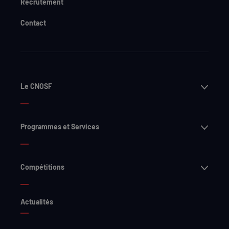
Recrutement
Contact
Ouvri
Le CNOSF
Ouvri
Programmes et Services
Ouvri
Compétitions
Actualités