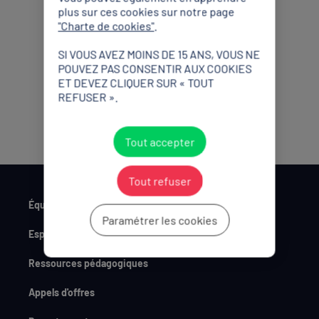
plus sur ces cookies sur notre page
Partenaires Officiels
"Charte de cookies"
.
SI VOUS AVEZ MOINS DE 15 ANS, VOUS NE
POUVEZ PAS CONSENTIR AUX COOKIES
ET DEVEZ CLIQUER SUR « TOUT
REFUSER ».
Tout accepter
Tout refuser
Équipe de France
Paramétrer les cookies
Espace Presse
Ressources pédagogiques
Appels d'offres