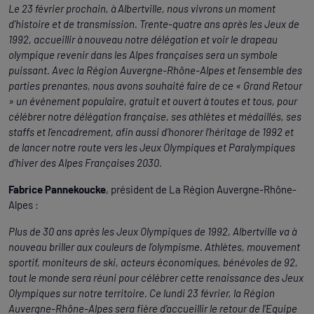
Le 23 février prochain, à Albertville, nous vivrons un moment
d’histoire et de transmission. Trente-quatre ans après les Jeux de
1992, accueillir à nouveau notre délégation et voir le drapeau
olympique revenir dans les Alpes françaises sera un symbole
puissant. Avec la Région Auvergne-Rhône-Alpes et l’ensemble des
parties prenantes, nous avons souhaité faire de ce « Grand Retour
» un événement populaire, gratuit et ouvert à toutes et tous, pour
célébrer notre délégation française, ses athlètes et médaillés, ses
staffs et l’encadrement, afin aussi d’honorer l’héritage de 1992 et
de lancer notre route vers les Jeux Olympiques et Paralympiques
d’hiver des Alpes Françaises 2030.
Fabrice Pannekoucke
, président de La Région Auvergne-Rhône-
Alpes :
Plus de 30 ans après les Jeux Olympiques de 1992, Albertville va à
nouveau briller aux couleurs de l’olympisme. Athlètes, mouvement
sportif, moniteurs de ski, acteurs économiques, bénévoles de 92,
tout le monde sera réuni pour célébrer cette renaissance des Jeux
Olympiques sur notre territoire. Ce lundi 23 février, la Région
Auvergne-Rhône-Alpes sera fière d’accueillir le retour de l’Equipe