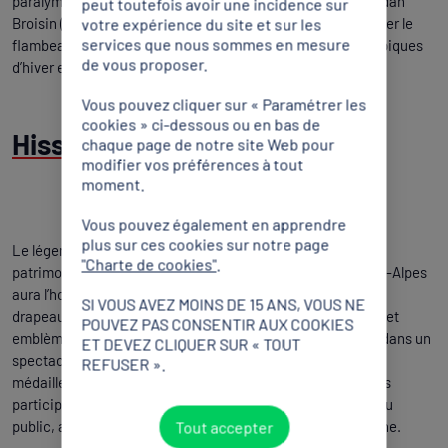
paralympiques, Cécile Hernandez (para snowboard) et Jordan
peut toutefois avoir une incidence sur
Broisin (para ski alpin), seront présents : l’occasion de passer le
votre expérience du site et sur les
services que nous sommes en mesure
flambeau aux athlètes qui participeront aux Jeux Paralympiques
de vous proposer.
d’hiver en Italie, du 6 au 15 mars prochains.
Vous pouvez cliquer sur « Paramétrer les
cookies » ci-dessous ou en bas de
Hisser le drapeau en lumière
chaque page de notre site Web pour
modifier vos préférences à tout
moment.
Vous pouvez également en apprendre
plus sur ces cookies sur notre page
Le légendaire mât olympique d’Albertville, inscrit dans le
"Charte de cookies"
.
patrimoine sportif et culturel de la Région Auvergne-Rhône-Alpes
aura l’honneur de recevoir, pour les Jeux des Alpes 2030, le
SI VOUS AVEZ MOINS DE 15 ANS, VOUS NE
drapeau olympique, célèbre symbole universel. Autour de cet
POUVEZ PAS CONSENTIR AUX COOKIES
emblème mondial, ses formes et ses couleurs s’animeront dans un
ET DEVEZ CLIQUER SUR « TOUT
spectacle de lumières, avec l’allégorie de la flamme et des
REFUSER ».
médailles, le mythe des épreuves sur la neige et la glace, les
participations des compétiteurs et les applaudissements du
public, au milieu des resplendissants paysages de montagne.
Tout accepter