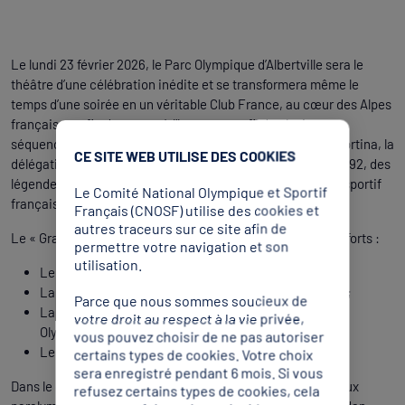
Le lundi 23 février 2026, le Parc Olympique d’Albertville sera le
théâtre d’une célébration inédite et se transformera même le
temps d’une soirée en un véritable Club France, au cœur des Alpes
françaises, afin de mettre à l’honneur, au fil de plusieurs
séquences, les médaillés des Jeux Olympiques de Milan-Cortina, la
CE SITE WEB UTILISE DES COOKIES
délégation olympique française, les acteurs des Jeux de 1992, des
légendes du sport et de nombreux acteurs du mouvement sportif
Le Comité National Olympique et Sportif
français.
Français (CNOSF) utilise des cookies et
autres traceurs sur ce site afin de
Le « Grand Retour » s’articulera autour de plusieurs temps forts :
permettre votre navigation et son
utilisation.
Le retour sur l’héritage des Jeux de 1992 ;
La communion avec les supporters « Allez les Bleus » ;
Parce que nous sommes soucieux de
La célébration de notre équipe de France des Jeux
votre droit au respect à la vie privée,
Olympiques de Milan-Cortina et de ses médaillés ;
vous pouvez choisir de ne pas autoriser
Les Jeux des Alpes Françaises 2030.
certains types de cookies. Votre choix
sera enregistré pendant 6 mois. Si vous
Dans le cadre de l’Equipe de France unie, les porte-drapeaux
refusez certains types de cookies, cela