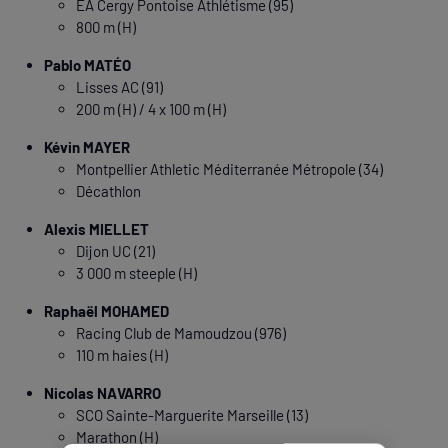
EA Cergy Pontoise Athlétisme (95)
800 m (H)
Pablo MATÉO
Lisses AC (91)
200 m (H) / 4 x 100 m (H)
Kévin MAYER
Montpellier Athletic Méditerranée Métropole (34)
Décathlon
Alexis MIELLET
Dijon UC (21)
3 000 m steeple (H)
Raphaël MOHAMED
Racing Club de Mamoudzou (976)
110 m haies (H)
Nicolas NAVARRO
SCO Sainte-Marguerite Marseille (13)
Marathon (H)