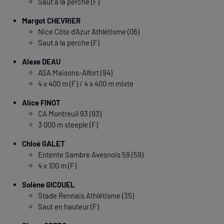
Saut à la perche (F)
Margot CHEVRIER
Nice Côte d'Azur Athlétisme (06)
Saut à la perche (F)
Alexe DEAU
ASA Maisons-Alfort (94)
4 x 400 m (F) / 4 x 400 m mixte
Alice FINOT
CA Montreuil 93 (93)
3 000 m steeple (F)
Chloé GALET
Entente Sambre Avesnois 59 (59)
4 x 100 m (F)
Solène GICQUEL
Stade Rennais Athlétisme (35)
Saut en hauteur (F)