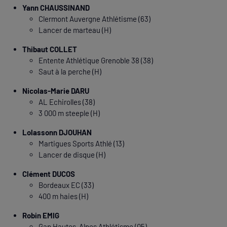
Yann CHAUSSINAND
Clermont Auvergne Athlétisme (63)
Lancer de marteau (H)
Thibaut COLLET
Entente Athlétique Grenoble 38 (38)
Saut à la perche (H)
Nicolas-Marie DARU
AL Echirolles (38)
3 000 m steeple (H)
Lolassonn DJOUHAN
Martigues Sports Athlé (13)
Lancer de disque (H)
Clément DUCOS
Bordeaux EC (33)
400 m haies (H)
Robin EMIG
Gap Hautes-Alpes Athlétisme (05)