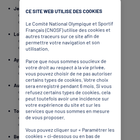
Jean-Marc PONTVIANNE
CE SITE WEB UTILISE DES COOKIES
Entente Nîmes Athlétisme (30)
Triple saut (H)
Le Comité National Olympique et Sportif
Français (CNOSF) utilise des cookies et
Loïc PRÉVOT
autres traceurs sur ce site afin de
Entente Sud Lyonnais (69)
permettre votre navigation et son
4 x 400 m (H) / 4 x 400 m mixte
utilisation.
Aymeric PRIAM
Parce que nous sommes soucieux de
Racing Club Martinique (972)
votre droit au respect à la vie privée,
vous pouvez choisir de ne pas autoriser
4 x 100 m (H)
certains types de cookies. Votre choix
Aurélien QUINION
sera enregistré pendant 6 mois. Si vous
refusez certains types de cookies, cela
Entente Franconville Césame Val d'Oise (95)
peut toutefois avoir une incidence sur
20 km marche (H) / Relais marche
votre expérience du site et sur les
services que nous sommes en mesure
Tom REUX
de vous proposer.
Athlétic Club Bretillien (35)
Lancer de disque (H)
Vous pouvez cliquer sur « Paramétrer les
cookies » ci-dessous ou en bas de
Benjamin ROBERT