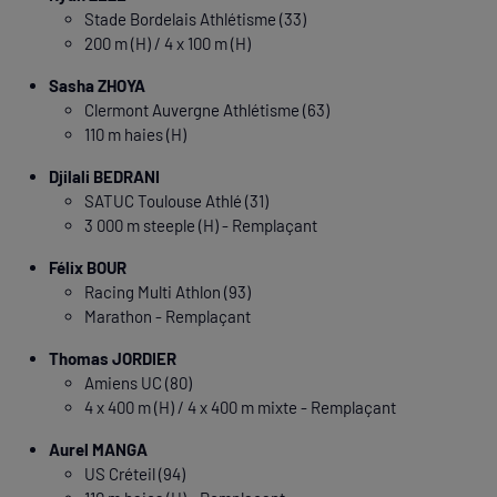
Stade Bordelais Athlétisme (33)
200 m (H) / 4 x 100 m (H)
Sasha ZHOYA
Clermont Auvergne Athlétisme (63)
110 m haies (H)
Djilali BEDRANI
SATUC Toulouse Athlé (31)
3 000 m steeple (H) - Remplaçant
Félix BOUR
Racing Multi Athlon (93)
Marathon - Remplaçant
Thomas JORDIER
Amiens UC (80)
4 x 400 m (H) / 4 x 400 m mixte - Remplaçant
Aurel MANGA
US Créteil (94)