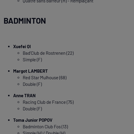
Quatre sans barreur (H) - Remplaçant
BADMINTON
Xuefei QI
Bad'Club de Rostrenen (22)
Simple (F)
Margot LAMBERT
Red Star Mulhouse (68)
Double (F)
Anne TRAN
Racing Club de France (75)
Double (F)
Toma Junior POPOV
Badminton Club Fos (13)
Simple (H) / Double (H)