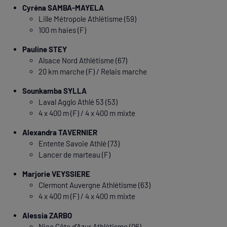
Cyréna SAMBA-MAYELA
Lille Métropole Athlétisme (59)
100 m haies (F)
Pauline STEY
Alsace Nord Athlétisme (67)
20 km marche (F) / Relais marche
Sounkamba SYLLA
Laval Agglo Athlé 53 (53)
4 x 400 m (F) / 4 x 400 m mixte
Alexandra TAVERNIER
Entente Savoie Athlé (73)
Lancer de marteau (F)
Marjorie VEYSSIERE
Clermont Auvergne Athlétisme (63)
4 x 400 m (F) / 4 x 400 m mixte
Alessia ZARBO
Nice Côte d'Azur Athlétisme (06)