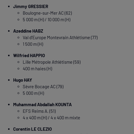
Jimmy GRESSIER
Boulogne-sur-Mer AC (62)
5 000 m (H) / 10 000 m (H)
Azeddine HABZ
Val d'Europe Montevrain Athlétisme (77)
1 500 m (H)
Wilfried HAPPIO
Lille Métropole Athlétisme (59)
400 m haies (H)
Hugo HAY
Sèvre Bocage AC (79)
5 000 m (H)
Muhammad Abdallah KOUNTA
EFS Reims A. (51)
4 x 400 m (H) / 4 x 400 m mixte
Corentin LE CLEZIO