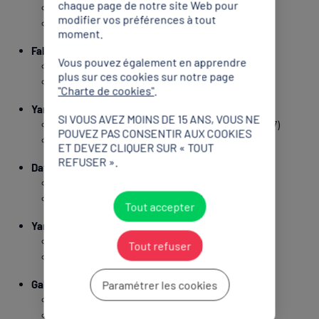
chaque page de notre site Web pour
Satuc Toulouse Athlé (31)
modifier vos préférences à tout
800 m (H)
moment.
Fabrisio SAIDY
Vous pouvez également en apprendre
CA Montreuil 93 (93)
plus sur ces cookies sur notre page
4 x 400 m (H) / 4 x 400 m mixte
"Charte de cookies"
.
Yann SCHRUB
SI VOUS AVEZ MOINS DE 15 ANS, VOUS NE
Athlé Sports Sarreguemines Arrondissements (57)
POUVEZ PAS CONSENTIR AUX COOKIES
5 000 m (H) / 10 000 m (H)
ET DEVEZ CLIQUER SUR « TOUT
REFUSER ».
David SOMBÉ
Lille Métropole Athlétisme (59)
4 x 400 m (H) / 4 x 400 m mixte
Tout accepter
Yann SPILLMANN
Entente Sud Lyonnais (69)
Tout refuser
4 x 400 (H) / 4 x 400 m mixte
Gabriel TUAL
Paramétrer les cookies
US Talence (33)
800 m (H)