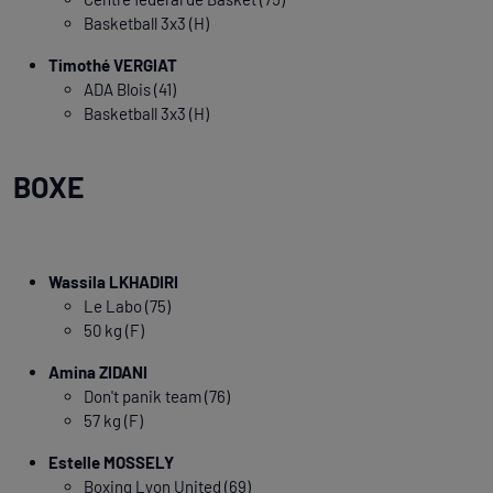
Basketball 3x3 (H)
Timothé VERGIAT
ADA Blois (41)
Basketball 3x3 (H)
BOXE
Wassila LKHADIRI
Le Labo (75)
50 kg (F)
Amina ZIDANI
Don't panik team (76)
57 kg (F)
Estelle MOSSELY
Boxing Lyon United (69)