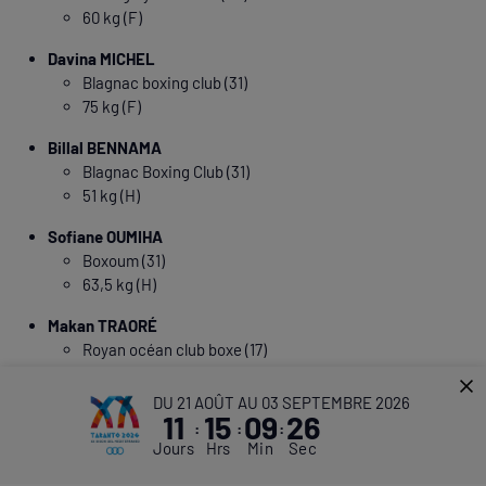
60 kg (F)
Davina MICHEL
Blagnac boxing club (31)
75 kg (F)
Billal BENNAMA
Blagnac Boxing Club (31)
51 kg (H)
Sofiane OUMIHA
Boxoum (31)
63,5 kg (H)
Makan TRAORÉ
Royan océan club boxe (17)
71 kg (H)
DU 21 AOÛT AU 03 SEPTEMBRE 2026
Djamili Dini ABOUDOU MOINDZE
11
15
09
25
:
:
:
Coudekerque ring (59)
Jours
Hrs
Min
Sec
+92 kg (H)