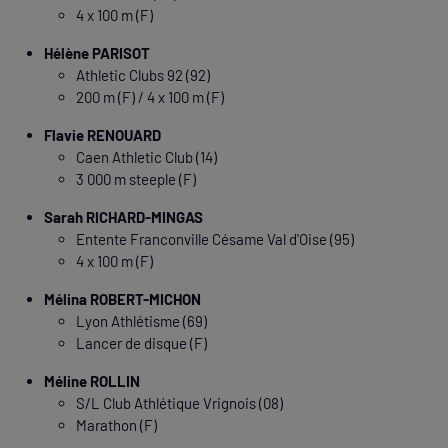
4 x 100 m (F)
Hélène PARISOT
Athletic Clubs 92 (92)
200 m (F) / 4 x 100 m (F)
Flavie RENOUARD
Caen Athletic Club (14)
3 000 m steeple (F)
Sarah RICHARD-MINGAS
Entente Franconville Césame Val d'Oise (95)
4 x 100 m (F)
Mélina ROBERT-MICHON
Lyon Athlétisme (69)
Lancer de disque (F)
Méline ROLLIN
S/L Club Athlétique Vrignois (08)
Marathon (F)