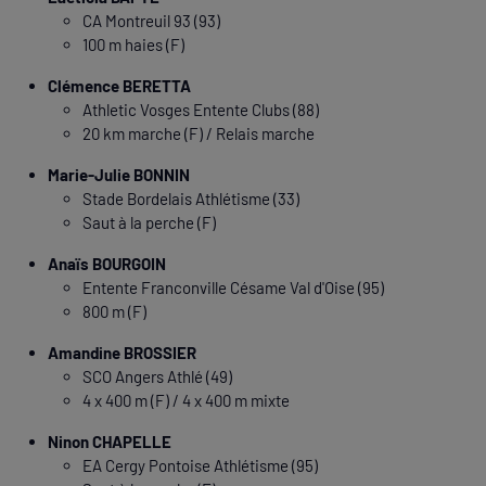
CA Montreuil 93 (93)
100 m haies (F)
Clémence BERETTA
Athletic Vosges Entente Clubs (88)
20 km marche (F) / Relais marche
Marie-Julie BONNIN
Stade Bordelais Athlétisme (33)
Saut à la perche (F)
Anaïs BOURGOIN
Entente Franconville Césame Val d'Oise (95)
800 m (F)
Amandine BROSSIER
SCO Angers Athlé (49)
4 x 400 m (F) / 4 x 400 m mixte
Ninon CHAPELLE
EA Cergy Pontoise Athlétisme (95)