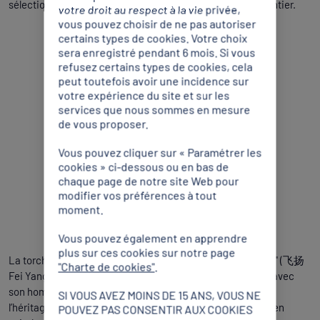
sélectionné parmi les 182 propositions venues du monde entier.
votre droit au respect à la vie privée,
vous pouvez choisir de ne pas autoriser
certains types de cookies. Votre choix
sera enregistré pendant 6 mois. Si vous
refusez certains types de cookies, cela
peut toutefois avoir une incidence sur
votre expérience du site et sur les
services que nous sommes en mesure
de vous proposer.
Vous pouvez cliquer sur « Paramétrer les
cookies » ci-dessous ou en bas de
chaque page de notre site Web pour
modifier vos préférences à tout
moment.
Vous pouvez également en apprendre
plus sur ces cookies sur notre page
La torche des Jeux paralympiques 2022, baptisée "Volante" (飞扬
"Charte de cookies"
.
Fei Yang en chinois), présente de nombreuses similitudes avec
son homologue des Jeux Olympiques. Elle met également à
SI VOUS AVEZ MOINS DE 15 ANS, VOUS NE
l’héritage olympique de Pékin 2008 en reprenant le design en
POUVEZ PAS CONSENTIR AUX COOKIES