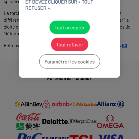
spirale de la torche olympique.
ET DEVEZ CLIQUER SUR « TOUT
REFUSER ».
La torche propose cependant une combinaison de couleurs
différente, oscillant entre l’argent et l’or et censée symboliser "la
gloire et les rêves" tout en reflétant les valeurs paralympiques de
Tout accepter
"détermination, égalité, inspiration et courage".
Tout refuser
Retrouvez l'ensemble des designs des éditions précédentes
ICI
!
Paramétrer les cookies
Partenaires Mondiaux