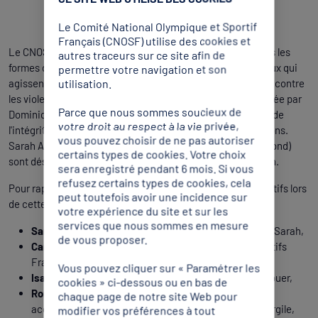
Le Comité National Olympique et Sportif
Français (CNOSF) utilise des cookies et
Le CNOSF réaffirme son engagement à lutter contre toutes les
autres traceurs sur ce site afin de
formes de violences dans le sport et à soutenir celles et ceux qui
permettre votre navigation et son
utilisation.
agissent sur le terrain. Créé en 2022, la Commission « lutte contre
les violences et les discriminations » est aujourd’hui présidée par
Parce que nous sommes soucieux de
Dominique Mérieux, Vice-présidente du CNOSF en charge de
votre droit au respect à la vie privée,
l'intégrité et de la lutte contre les violences et discriminations.
vous pouvez choisir de ne pas autoriser
Sarah Abitbol (La Voix de Sarah) et Angélique Cauchy (Rebond)
certains types de cookies. Votre choix
sont désormais toutes deux membres de cette Commission.
sera enregistré pendant 6 mois. Si vous
refusez certains types de cookies, cela
Pour rappel, les associations qui ont présenté leurs dispositifs lors
peut toutefois avoir une incidence sur
de cette séquence avec le CNOSF :
votre expérience du site et sur les
services que nous sommes en mesure
Sarah Abitbol
, présidente et fondatrice de La Voix de Sarah,
de vous proposer.
Camille Clausse-Pujo
, responsable partenariats sportifs
France Victimes,
Vous pouvez cliquer sur « Paramétrer les
Isabelle Demongeot
, présidente et fondatrice Bien Jouer,
cookies » ci-dessous ou en bas de
Romane Desplanches
, chargée de mission
chaque page de notre site Web pour
accompagnement des victimes Colosse aux pieds d’argile,
modifier vos préférences à tout