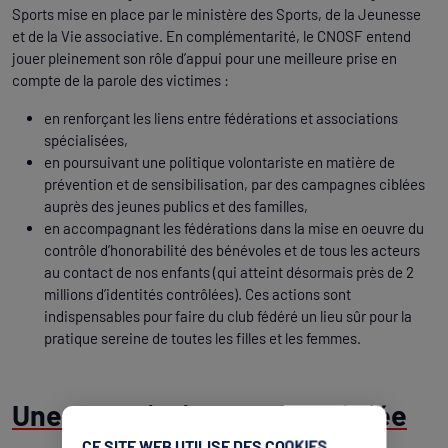
Sports mise en place par le ministère des Sports, de la Jeunesse
et de la Vie associative. En complémentarité, le CNOSF entend
jouer pleinement son rôle d’appui pour une meilleure prise en
compte de la parole des victimes :
en renforçant les liens entre fédérations et associations
spécialisées,
en poursuivant une politique volontariste en matière de
prévention et de sensibilisation, par des campagnes ciblées
auprès des jeunes publics et des familles,
en accompagnant les fédérations dans la mise en oeuvre du
contrôle d’honorabilité des bénévoles et de tous les acteurs
au contact de nos enfants (qui atteint désormais près de 2
millions d’identités contrôlées). Ces actions sont
indispensables pour faire du club fédéré un lieu sûr pour la
pratique sereine de toutes les filles et les femmes.
Une commission CNOSF dédiée
CE SITE WEB UTILISE DES COOKIES