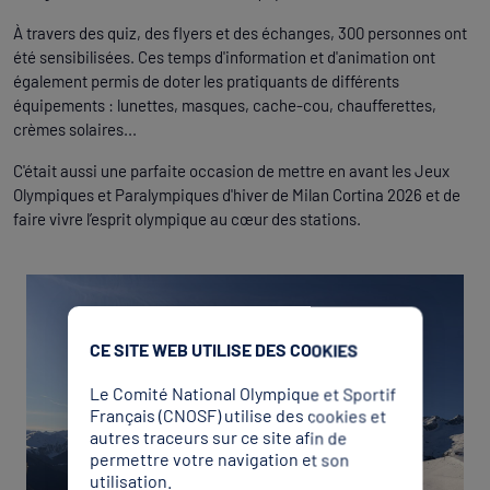
À travers des quiz, des flyers et des échanges, 300 personnes ont
été sensibilisées. Ces temps d'information et d'animation ont
également permis de doter les pratiquants de différents
équipements : lunettes, masques, cache-cou, chaufferettes,
crèmes solaires...
C'était aussi une parfaite occasion de mettre en avant les Jeux
Olympiques et Paralympiques d'hiver de Milan Cortina 2026 et de
faire vivre l’esprit olympique au cœur des stations.
CE SITE WEB UTILISE DES COOKIES
Le Comité National Olympique et Sportif
Français (CNOSF) utilise des cookies et
autres traceurs sur ce site afin de
permettre votre navigation et son
utilisation.