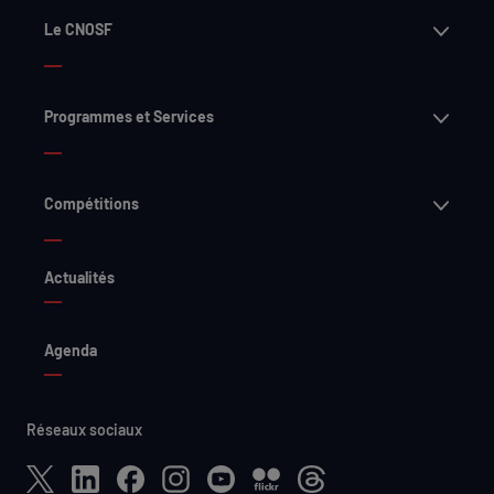
Ouvri
Le CNOSF
Ouvri
Programmes et Services
Ouvri
Compétitions
Actualités
Agenda
Réseaux sociaux
X
LinkedIn
Facebook
Instagram
YouTube
Flickr
Threads