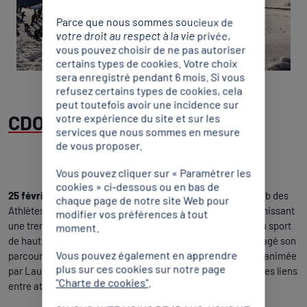
Parce que nous sommes soucieux de
votre droit au respect à la vie privée,
vous pouvez choisir de ne pas autoriser
certains types de cookies. Votre choix
sera enregistré pendant 6 mois. Si vous
refusez certains types de cookies, cela
peut toutefois avoir une incidence sur
CDOS Vaucluse (84)
votre expérience du site et sur les
services que nous sommes en mesure
de vous proposer.
Vous pouvez cliquer sur « Paramétrer les
cookies » ci-dessous ou en bas de
25 février
: Le CDOS Vaucluse a organisé une soirée du Club des
chaque page de notre site Web pour
Athlètes à Sorgues, à l’Espace Culturel Camille Claudel, réunissant
modifier vos préférences à tout
une trentaine de participants autour d’un échange dédié au sport
moment.
de haut niveau. Invité de la rencontre, Sylvain André a partagé son
Vous pouvez également en apprendre
parcours et les exigences du haut niveau, lors d’une soirée animée
plus sur ces cookies sur notre page
par Laurent Vendittelli, illustrant l’importance de renforcer les liens
"Charte de cookies"
.
entre athlètes, mouvement sportif et territoires.