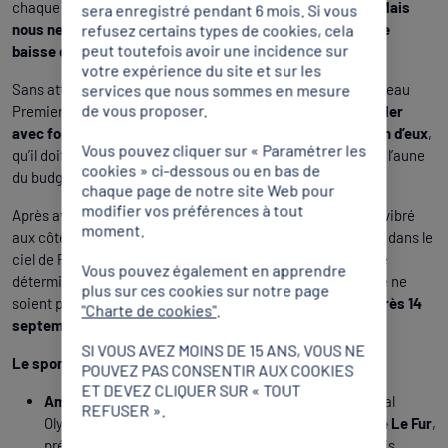
chaque secteur doit prendre sa part, nous ferons la nôtre.
Mais
sera enregistré pendant 6 mois. Si vous
nous ne pouvons pas accepter que le sport supporte une
refusez certains types de cookies, cela
peut toutefois avoir une incidence sur
baisse démesurée de ses moyens.
votre expérience du site et sur les
Sans attendre la composition du gouvernement par le nouveau
services que nous sommes en mesure
de vous proposer.
Premier ministre, Sébastien Lecornu,
nous voulons rappeler
avec force aux décideurs politiques que le sport a besoin d’eux
,
Vous pouvez cliquer sur « Paramétrer les
qu’il doit être soutenu et que nous jugerons de ce soutien à l’aune
cookies » ci-dessous ou en bas de
du budget 2026.
chaque page de notre site Web pour
modifier vos préférences à tout
Après avoir célébré le sport, mis à l’honneur les bénévoles, vibré
moment.
aux côtés de nos athlètes, après l’ultime levée de la Vasque dans le
ciel de Paris,
quels lendemains attendent le sport ?
Notre
Vous pouvez également en apprendre
détermination est absolue pour que ces lendemains de fête ne
plus sur ces cookies sur notre page
soient pas des lendemains qui déchantent et pour que
l’après 14
"Charte de cookies"
.
septembre ne se transforme pas en dé-fête du Sport.
SI VOUS AVEZ MOINS DE 15 ANS, VOUS NE
Le sport rassemble, soutenons-le !
POUVEZ PAS CONSENTIR AUX COOKIES
ET DEVEZ CLIQUER SUR « TOUT
Amélie Oudéa-Castéra
, présidente du Comité National
REFUSER ».
Olympique et Sportif Français (CNOSF),
Marie-Amélie Le Fur
,
présidente du Comité Paralympique et Sportif Français