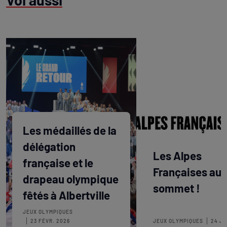
Les médaillés de la
délégation
Les Alpes
française et le
Françaises au
drapeau olympique
sommet !
fêtés à Albertville
JEUX OLYMPIQUES
23 FÉVR. 2026
JEUX OLYMPIQUES
24 JU