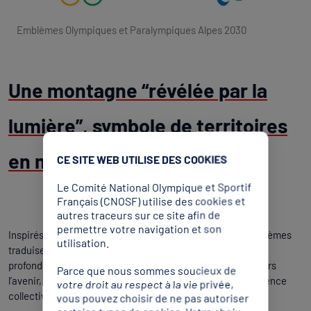
Emblèmes Olympiques et Paralympiques Alpes 2030
Une montagne “révélée par la
lumière”, symbole de territoires
en mouvement
CE SITE WEB UTILISE DES COOKIES
Le Comité National Olympique et Sportif
Français (CNOSF) utilise des cookies et
autres traceurs sur ce site afin de
permettre votre navigation et son
Inspirés par une montagne révélée par la lumière, ces emblèmes
utilisation.
traduisent l’ambition d’Alpes 2030 : proposer des Jeux
profondément ancrés dans les territoires alpins, tournés vers
Parce que nous sommes soucieux de
l’avenir, riches en sensations et pensés comme une expérience
votre droit au respect à la vie privée,
collective à partager.
vous pouvez choisir de ne pas autoriser