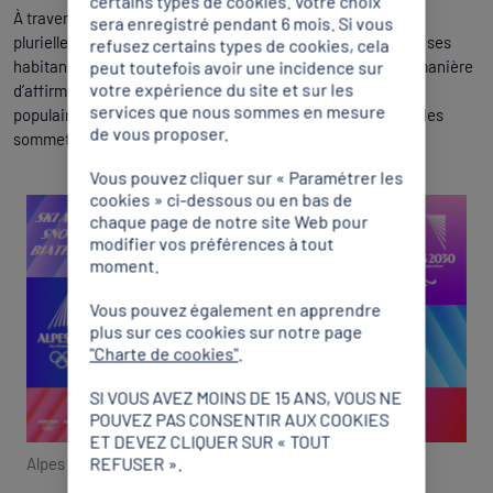
certains types de cookies. Votre choix
À travers leurs lignes, ils racontent une montagne sportive,
sera enregistré pendant 6 mois. Si vous
plurielle, rayonnante et ouverte à toutes et tous, portée par ses
refusez certains types de cookies, cela
peut toutefois avoir une incidence sur
habitants, ses vallées, ses stations et ses territoires. Une manière
votre expérience du site et sur les
d’affirmer la volonté de faire de ces Jeux d’hiver un projet
services que nous sommes en mesure
populaire et fédérateur, capable de rayonner bien au-delà des
de vous proposer.
sommets.
Vous pouvez cliquer sur « Paramétrer les
cookies » ci-dessous ou en bas de
chaque page de notre site Web pour
modifier vos préférences à tout
moment.
Vous pouvez également en apprendre
plus sur ces cookies sur notre page
"Charte de cookies"
.
SI VOUS AVEZ MOINS DE 15 ANS, VOUS NE
POUVEZ PAS CONSENTIR AUX COOKIES
ET DEVEZ CLIQUER SUR « TOUT
REFUSER ».
Alpes 2030 : l’identité “révélée par la lumière”