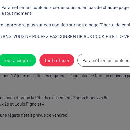
 en compétition de la natation !
« Paramétrer les cookies » ci-dessous ou en bas de chaque page
s à tout moment.
 de natation ont démarré avec des places d’honneur pour Anna Santaman
Camille Tissandie 7e (400m 4 nages), et un peu plus tard 2 médailles dé
n apprendre plus sur ces cookies sur notre page
"Charte de coo
 et Stanislas Huille, en bronze sur 100m dos.
15 ANS, VOUS NE POUVEZ PAS CONSENTIR AUX COOKIES ET DEVE
e l’actu des bleus
Tout accepter
Tout refuser
Paramétrer les cookies
miner, à 2 jours de la fin des régates… L’occasion de faire un nouveau p
smoen reprend la tête du classement, Manon Pianazza 6e
 2e et Louis Pignolet 4
cune régate n’était prévue ce vendredi.