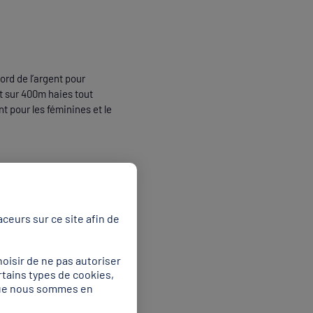
ord de l’argent pour
t sur 400m haies tout
t pour les féminines et le
Coralie Hayme (78 kg)… Le
ceurs sur ce site afin de
tants.
ue Moreno Fendero (-75 kg)
oisir de ne pas autoriser
rtains types de cookies,
 que nous sommes en