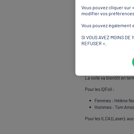
2 médailles pour l’entrée
Vous pouvez cliquer sur 
modifier vos préférence
Dans l’eau, les épreuves
Berol 6e (50M papillon), 
Vous pouvez également e
en argent sur 200m brasse
SI VOUS AVEZ MOINS DE 
REFUSER ».
Le reste d
La voile va bientôt en ter
Pour les iQFoil :
Femmes : Hélène Noe
Hommes : Tom Arnoux
Pour les ILCA (Laser), au