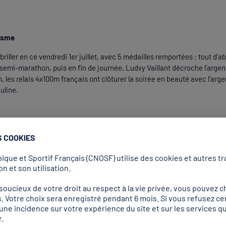
tisme
riller en ce vendredi 1er juillet, avec 5 médailles remportées : tout d’ab
semi-marathon, puis en fin de journée, Ludvy Vaillant décroche l’argen
 les relais 4x100m français ont clôturer la soirée en beauté avec l’argen
uline.
 leur côté ajouté 7 médailles au compteur
S COOKIES
our Chloé Buttigieg (78kg), le bronze pour Joris Agbegnenou (100kg) et 
que et Sportif Français (CNOSF) utilise des cookies et autres tra
avec 7 médailles glanées sur ces Jeux Méditerranéens pour 14 représen
n et son utilisation.
 (-50kg) et Enzo Grau (-60kg) ont été battus en finale (argent) alors q
ucieux de votre droit au respect à la vie privée, vous pouvez ch
oché le bronze (-91 kg).
. Votre choix sera enregistré pendant 6 mois. Si vous refusez ce
r une incidence sur votre expérience du site et sur les services
.