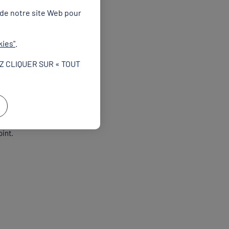
 de notre site Web pour
s 4e (50m NL), Julien
crochées par Antoine Marc,
kies"
.
Z CLIQUER SUR « TOUT
oint.