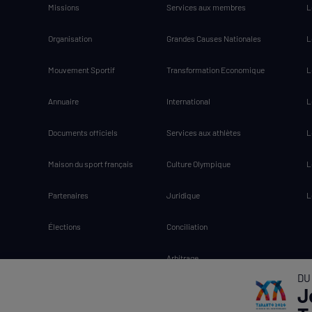
Missions
Services aux membres
L
Organisation
Grandes Causes Nationales
L
Mouvement Sportif
Transformation Economique
L
Annuaire
International
L
Documents officiels
Services aux athlètes
L
Maison du sport français
Culture Olympique
L
Partenaires
Juridique
L
Élections
Conciliation
Arbitrage
DU
J