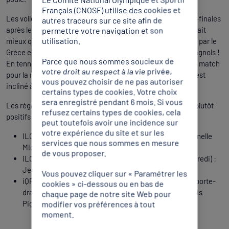
Français (CNOSF) utilise des cookies et
Les volleyeurs se sont, quant à eux, qualifiés pour les demi-finales
autres traceurs sur ce site afin de
après leur succès (3-1) devant l’Egypte. Les Bleus ont déjà fait
permettre votre navigation et son
utilisation.
mieux qu’il y a 4 ans à Tarragone où ils avaient été éliminés par le
Grèce en quarts de finale. Rendez-vous en ½ face aux espagnols !
Parce que nous sommes soucieux de
En tennis de table, Camille Lutz s’est brillamment hissée au match
votre droit au respect à la vie privée,
pour la médaille de bronze et malgré un superbe combat, s’est
vous pouvez choisir de ne pas autoriser
incliné à l’issue du 7e set.
certains types de cookies. Votre choix
sera enregistré pendant 6 mois. Si vous
Les régates, elles, se poursuivent, réservant des résultats plutôt
refusez certains types de cookies, cela
positifs et des espoirs de médailles à avoir :
peut toutefois avoir une incidence sur
votre expérience du site et sur les
ILCA 6 après 8 manches (sur 11) : Marie Barrue 1re, Pernelle
services que nous sommes en mesure
Michon 6e
de vous proposer.
ILCA 7 après 8 manches (pas de régates prévues vendredi) :
Jean-Baptiste Bernaz 1er, Alex Boite 6e
Vous pouvez cliquer sur « Paramétrer les
iQFoil après 12 manches (sur 24) : Hêlène Noesmoen (porte-
cookies » ci-dessous ou en bas de
drapeau) 2e, Manon Pianazza 6e, Tom Arnoux 2e, Louis
chaque page de notre site Web pour
Pignolet 4e
modifier vos préférences à tout
moment.