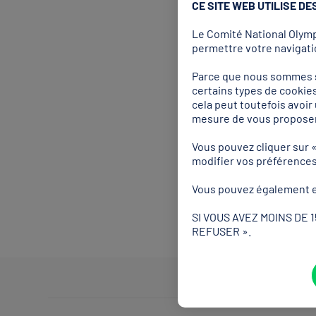
CE SITE WEB UTILISE DE
Le Comité National Olympi
permettre votre navigatio
A l'occasion des Jeux Oly
pictogrammes inspirés de 
Parce que nous sommes so
certains types de cookies
lesquels rendaient hommage
cela peut toutefois avoi
olympiques d'hiver ainsi 
mesure de vous proposer
Inspirés des sceaux chino
Vous pouvez cliquer sur 
à la fois le mouvement des
modifier vos préférence
entre le fond rouge et les
caractérisant la dimensio
Vous pouvez également e
Les pictogrammes ont été 
SI VOUS AVEZ MOINS DE 
de Chine.
REFUSER ».