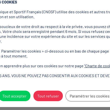
S COOKIES
que et Sportif Français (CNOSF) utilise des cookies et autres tra
n et son utilisation.
mpiques et Paralympiques de Pékin 2022, le comité d'organisation chin
l'art traditionnel de la gravure de sceaux chinois mais aussi des pic
ucieux de votre droit au respect à la vie privée, vous pouvez ch
. Votre choix sera enregistré pendant 6 mois. Si vous refusez ce
 à l'art de la calligraphie chionise. Ils illustrent chacune des discipli
r une incidence sur votre expérience du site et sur les services
que les sports inscrits au programme des Jeux Paralympiques d'hiver d
.
is gravés au couteau sous les dynasties Qin et Han, ces images au gr
« Paramétrer les cookies » ci-dessous ou en bas de chaque page
 sports d'hiver et la richesse de la culture chinoise. Selon les organis
s à tout moment.
 traits blancs souligne également la grâce et le dynamisme des sports d'h
n festive des Jeux, écho au Nouvel An chinois du 1er février 2022.
n apprendre plus sur ces cookies sur notre page
"Charte de coo
signés par un groupe dirigé par Lin Cunzhen, professeur à l'Académie
15 ANS, VOUS NE POUVEZ PAS CONSENTIR AUX COOKIES ET DEVE
Tout accepter
Tout refuser
Paramétrer les cookies
Partenaires Mondiaux