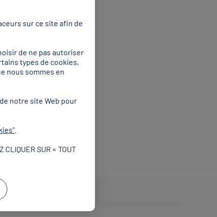
ceurs sur ce site afin de
ois a créé 30
togrammes de Pékin 2008,
oisir de ne pas autoriser
rtains types de cookies,
nes des sept sports
 que nous sommes en
e 2022.
aphisme moderne reflètent
 de notre site Web pour
ateurs, le contraste marqué
iver, tout en
kies"
.
 centrale des beaux-arts
Z CLIQUER SUR « TOUT