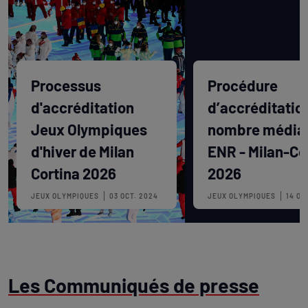
Processus
Procédure
d'accréditation
d’accréditatio
Jeux Olympiques
nombre média
d'hiver de Milan
ENR - Milan-Co
Cortina 2026
2026
JEUX OLYMPIQUES
03 OCT. 2024
JEUX OLYMPIQUES
14 OC
Les Communiqués de presse