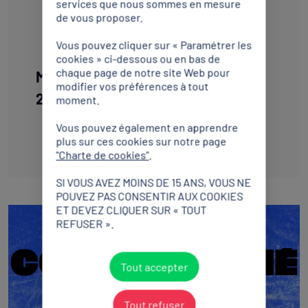
services que nous sommes en mesure
DE PRESSE
de vous proposer.
Vous pouvez cliquer sur « Paramétrer les
cookies » ci-dessous ou en bas de
chaque page de notre site Web pour
Milan-Cortina 2026 - 17 février
modifier vos préférences à tout
2026
moment.
Vous pouvez également en apprendre
plus sur ces cookies sur notre page
Télécharger
"Charte de cookies"
.
SI VOUS AVEZ MOINS DE 15 ANS, VOUS NE
POUVEZ PAS CONSENTIR AUX COOKIES
ET DEVEZ CLIQUER SUR « TOUT
REFUSER ».
Tout accepter
Tout refuser