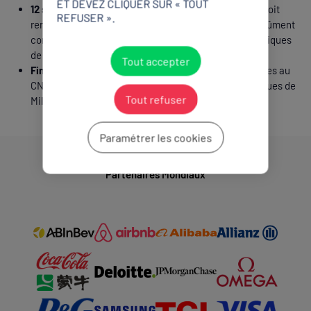
ET DEVEZ CLIQUER SUR « TOUT
12 septembre 2025 :
date limite à laquelle le CNOSF doit
REFUSER ».
renvoyer les demandes d'accréditations nominative dûment
complétées au Comité d'Organisation des Jeux Olympiques
de Milan-Cortina 2026
Tout accepter
Fin 2025 :
remise des cartes d’accréditation provisoires au
CNOSF par le comité d’organisation des Jeux Olympiques de
Tout refuser
Milan-Cortina 2026.
Paramétrer les cookies
Partenaires Mondiaux