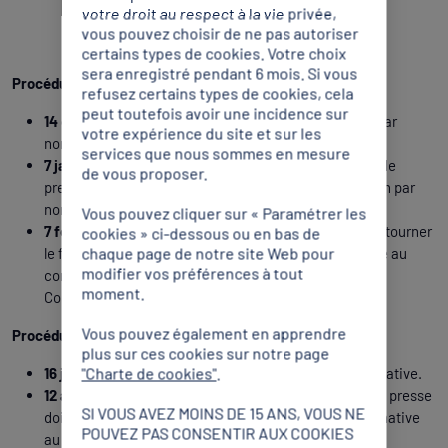
votre droit au respect à la vie privée,
vous pouvez choisir de ne pas autoriser
certains types de cookies. Votre choix
sera enregistré pendant 6 mois. Si vous
Procédure d'accréditation par nombre :
refusez certains types de cookies, cela
peut toutefois avoir une incidence sur
14 octobre 2024 :
début de la phase d'accréditation par
votre expérience du site et sur les
nombre.
services que nous sommes en mesure
7 janvier 2025 :
date limite à laquelle les organismes de
de vous proposer.
presse doivent retourner leur demande d’accréditation par
nombre au CNOSF.
Vous pouvez cliquer sur « Paramétrer les
7 février 2025 :
date limite à laquelle le CNOSF doit retourner
cookies » ci-dessous ou en bas de
chaque page de notre site Web pour
le formulaire de demandes d’accréditation par nombre au
modifier vos préférences à tout
comité d’organisation des Jeux Olympiques de Milan-
moment.
Cortina2026.
Vous pouvez également en apprendre
Procédure d'accréditation nominative :
plus sur ces cookies sur notre page
"Charte de cookies"
.
16 juin 2025 :
début de la phase d'accréditation nominative.
12 août 2025 :
date limite à laquelle les organismes de presse
SI VOUS AVEZ MOINS DE 15 ANS, VOUS NE
doivent retourner leur demande d'accréditation nominative
POUVEZ PAS CONSENTIR AUX COOKIES
au CNOSF.