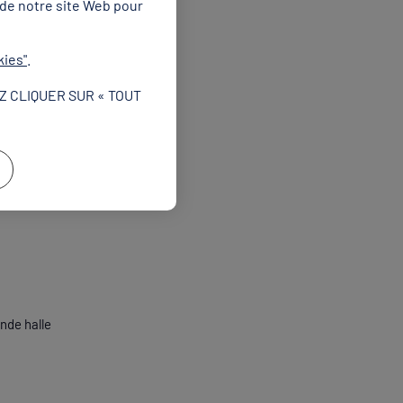
 de notre site Web pour
kies"
.
nce. Des concerts
Z CLIQUER SUR « TOUT
oirées pour fêter les
ralympiques.
juillet au 11
ande halle