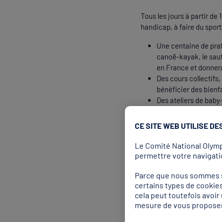
Tous les jours à partir d
handicap, à faire du sport
Une centaine de pratiq
canoë-kayak, le saut 
en France et donnera
Des cours collectifs
bénéficier des bienfa
Des ateliers de baby-
partir de 8 ans.
Des démonstrations d
CE SITE WEB UTILISE DE
échanges entre le pub
Le Comité National Olympi
permettre votre navigatio
Une progr
Parce que nous sommes so
certains types de cookies
cela peut toutefois avoi
unique
mesure de vous proposer