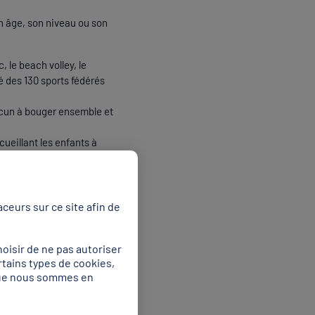
n âge, son niveau ou son
, le beach volley, le
é des 130 sports fédérés
acun à bouger ensemble et
cueillant les enfants à
 donneront lieu à des
ceurs sur ce site afin de
tistique
oisir de ne pas autoriser
rtains types de cookies,
 que nous sommes en