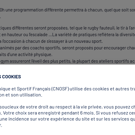
e 10h une programmation différente permettra à chacun, quel que soit so
.
ues différentes seront proposées, tel que le rugby fauteuil, le tir à l’arc
en hauteur ou l’escalade …La variété de pratiques reflètera la diversit
 l’occasion à chacun de s’essayer à un nouveau sport.
, animés par des coachs sportifs, seront proposés pour encourager ch
its d’une activité physique.
gym assureront l’éveil des plus petits, la plupart des ateliers sportifs ac
’athlètes exceptionnels seront également régulièrement proposées et
S COOKIES
lic et les spécialistes.
que et Sportif Français (CNOSF) utilise des cookies et autres tra
n et son utilisation.
ammation culturelle et ar
ucieux de votre droit au respect à la vie privée, vous pouvez ch
. Votre choix sera enregistré pendant 6 mois. Si vous refusez ce
r une incidence sur votre expérience du site et sur les services
.