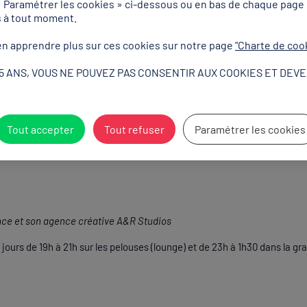
« Paramétrer les cookies » ci-dessous ou en bas de chaque page
s à tout moment.
n apprendre plus sur ces cookies sur notre page
"Charte de coo
ge de la programmation, la musique sera aussi bien présente au Club Fra
15 ANS, VOUS NE POUVEZ PAS CONSENTIR AUX COOKIES ET DEVE
entés par la FNAC, des showcasings ou des sets de DJ clôtureront les s
pagner le volet festif de l’expérience de nos athlètes olympiques et pa
Tout accepter
Tout refuser
Paramétrer les cookies
lub France olympique - 16 journées du 27 
nce et son agence créative A&R Studios
s jours de 19h à 21h sur les pelouses (lounge) et de 23h à 1h30 dans la gr