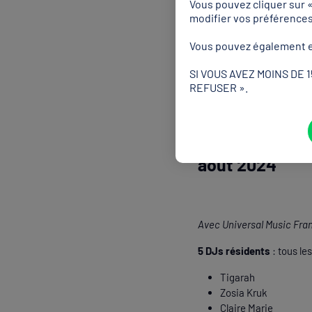
Vous pouvez cliquer sur 
modifier vos préférence
Vous pouvez également e
Si le sport est le fil rou
SI VOUS AVEZ MOINS DE 
d’artistes notamment prés
REFUSER ».
résultats du jour et accom
Programme du C
août 2024
Avec Universal Music Fra
5 DJs résidents
: tous le
Tigarah
Zosia Kruk
Claire Marie