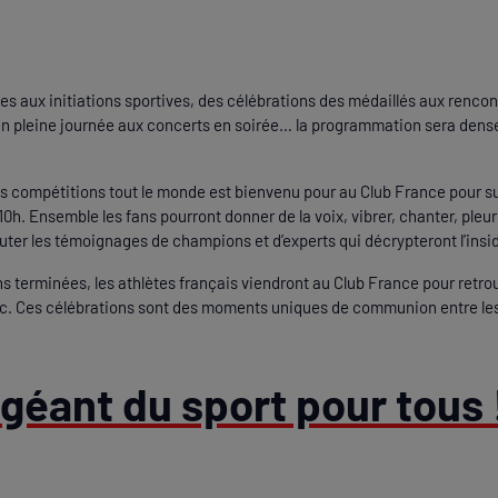
es aux initiations sportives, des célébrations des médaillés aux rencon
 en pleine journée aux concerts en soirée… la programmation sera dense
les compétitions tout le monde est bienvenu pour au Club France pour su
10h. Ensemble les fans pourront donner de la voix, vibrer, chanter, pleur
outer les témoignages de champions et d’experts qui décrypteront l’ins
ns terminées, les athlètes français viendront au Club France pour retro
ic. Ces célébrations sont des moments uniques de communion entre les 
géant du sport pour tous 