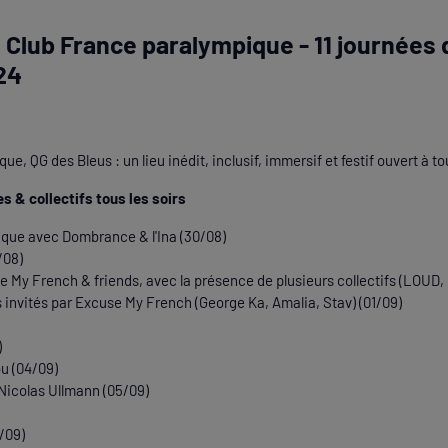
lub France paralympique - 11 journées d
24
e, QG des Bleus : un lieu inédit, inclusif, immersif et festif ouvert à to
s & collectifs tous les soirs
ique avec Dombrance & l'Ina (30/08)
/08)
 My French & friends, avec la présence de plusieurs collectifs (LOUD
tes invités par Excuse My French (George Ka, Amalia, Stav) (01/09)
)
ou (04/09)
Nicolas Ullmann (05/09)
/09)