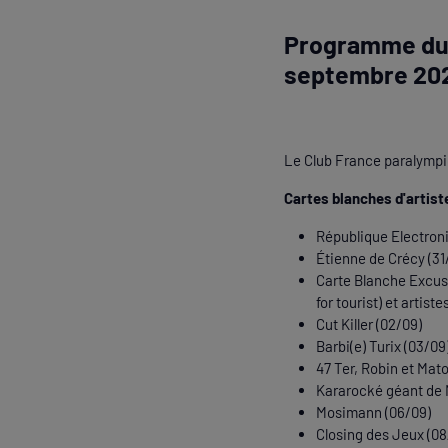
Programme du C
septembre 20
Le Club France paralympiqu
Cartes blanches d'artiste
République Electron
Étienne de Crécy (31
Carte Blanche Excuse
for tourist) et artis
Cut Killer (02/09)
Barbi(e) Turix (03/09
47 Ter, Robin et Mat
Kararocké géant de 
Mosimann (06/09)
Closing des Jeux (08