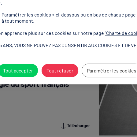
.
icacité, la nouvelle Charte d’éthique et de déontologie du sport frança
entes du CNOSF, au besoin en l’adaptant ou la complétant, dans des cha
« Paramétrer les cookies » ci-dessous ou en bas de chaque page
s à tout moment.
ue discipline, conformément à l’article 1.1.5 des dispositions obligato
ées figurant en annexe I-5 du code du sport, ainsi qu’aux dispositions de
n apprendre plus sur ces cookies sur notre page
"Charte de coo
15 ANS, VOUS NE POUVEZ PAS CONSENTIR AUX COOKIES ET DEVE
Tout accepter
Tout refuser
Paramétrer les cookies
 d'éthique et de
ie du sport français
Télécharger