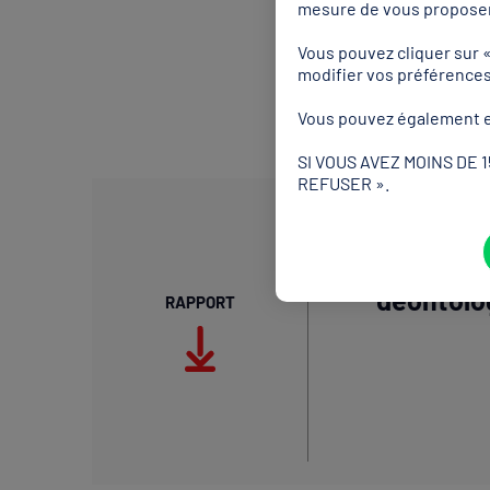
mesure de vous proposer
Pour assurer sa pleine eff
par les fédérations adhér
Vous pouvez cliquer sur 
modifier vos préférence
déontologie propres à chaq
fédérations sportives agré
Vous pouvez également e
Code du sport.
SI VOUS AVEZ MOINS DE 
REFUSER ».
DÉONTOLOGIE
La charte
déontolog
RAPPORT