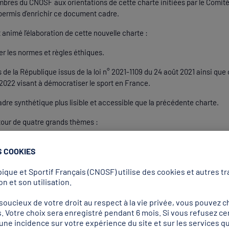
mbres du CNOSF aux orientations de cette charte initiées par le Comit
ermis d’enrichir ce document cadre.
 animé l’élaboration de cette nouvelle charte :
er les normes et règles éthiques.
s de la République issus de la loi n° 2021-1109 du 24 août 2021 ainsi que c
022 visant à démocratiser le sport en France.
adre synthétique plus lisible et accessible que la précédente charte.
utour de quatre grands thèmes :
s et valeurs du sport.
S COOKIES
s du sport.
que et Sportif Français (CNOSF) utilise des cookies et autres tra
ologie des organisations sportives.
n et son utilisation.
aires du sport.
ucieux de votre droit au respect à la vie privée, vous pouvez ch
. Votre choix sera enregistré pendant 6 mois. Si vous refusez ce
r une incidence sur votre expérience du site et sur les services