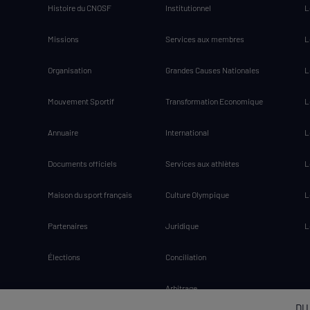
Histoire du CNOSF
Institutionnel
L
Missions
Services aux membres
L
Organisation
Grandes Causes Nationales
L
Mouvement Sportif
Transformation Economique
L
Annuaire
International
L
Documents officiels
Services aux athlètes
L
Maison du sport français
Culture Olympique
L
Partenaires
Juridique
L
Élections
Conciliation
Arbitrage
DU