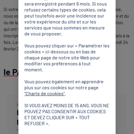
sera enregistré pendant 6 mois. Si vous
Si votre profil est éligible et que ce programme vous intéresse,
refusez certains types de cookies, cela
peut toutefois avoir une incidence sur
nous vous invitons à vous rapprocher du ou de la Président.e et du
votre expérience du site et sur les
ou de la référent.e relations internationales de votre fédération,
services que nous sommes en mesure
qui ont tous deux reçus les documents nécessaires à votre
de vous proposer.
inscription. Une fédération peut présenter plusieurs candidats à la
fois. Les dossiers de candidatures sont attendus avant le lundi 24
Vous pouvez cliquer sur « Paramétrer les
février 2025 à minuit.
cookies » ci-dessous ou en bas de
chaque page de notre site Web pour
modifier vos préférences à tout
le PAI qu'est ce que c'est ?
moment.
Vous pouvez également en apprendre
plus sur ces cookies sur notre page
"Charte de cookies"
.
SI VOUS AVEZ MOINS DE 15 ANS, VOUS NE
INTERNATIONAL
Le Parcours Ambition
POUVEZ PAS CONSENTIR AUX COOKIES
ET DEVEZ CLIQUER SUR « TOUT
Internationale
REFUSER ».
Lire aussi