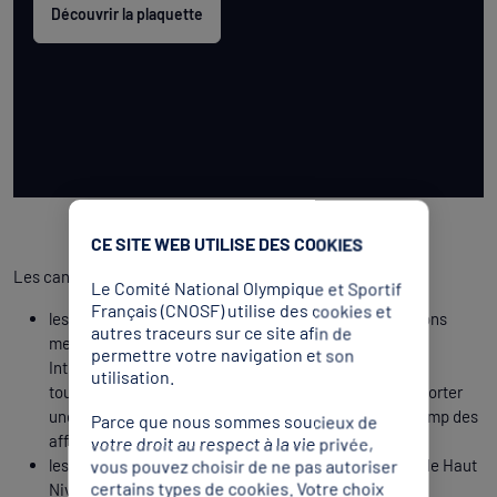
Découvrir la plaquette
CE SITE WEB UTILISE DES COOKIES
Les candidats éligibles sont :
Le Comité National Olympique et Sportif
Français (CNOSF) utilise des cookies et
les élu.e.s, cadres salarié.e.s ou athlètes des fédérations
autres traceurs sur ce site afin de
membres du CNOSF et affiliées à une Fédération
permettre votre navigation et son
Internationale reconnue par le CIO désirant donner un
utilisation.
tournant international à leur carrière ou à même d’apporter
une valorisation certaine à leur fédération dans le champ des
Parce que nous sommes soucieux de
affaires internationales ;
votre droit au respect à la vie privée,
les athlètes membres de la Commission des Athlètes de Haut
vous pouvez choisir de ne pas autoriser
certains types de cookies. Votre choix
Niveau du CNOSF.