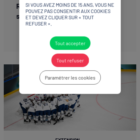
SI VOUS AVEZ MOINS DE 15 ANS, VOUS NE
Règlement Chambre arbitrale du
POUVEZ PAS CONSENTIR AUX COOKIES
sport.pdf
ET DEVEZ CLIQUER SUR « TOUT
REFUSER ».
Télécharger
Tout accepter
Tout refuser
Paramétrer les cookies