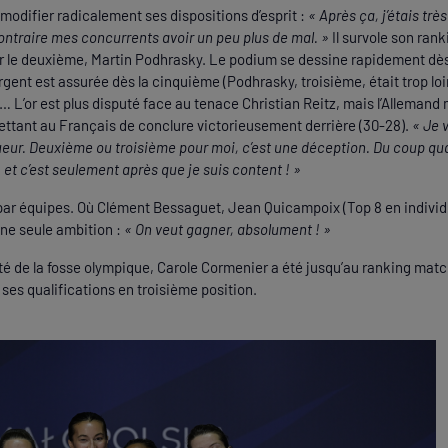
ur modifier radicalement ses dispositions d’esprit :
« Après ça, j’étais trè
contraire mes concurrents avoir un peu plus de mal. »
Il survole son ran
r le deuxième, Martin Podhrasky. Le podium se dessine rapidement dès
’argent est assurée dès la cinquième (Podhrasky, troisième, était trop loi
… L’or est plus disputé face au tenace Christian Reitz, mais l’Allemand 
mettant au Français de conclure victorieusement derrière (30-28).
« Je 
ueur. Deuxième ou troisième pour moi, c’est une déception. Du coup qu
et c’est seulement après que je suis content ! »
par équipes. Où Clément Bessaguet, Jean Quicampoix (Top 8 en individ
ne seule ambition :
« On veut gagner, absolument ! »
ôté de la fosse olympique, Carole Cormenier a été jusqu’au ranking mat
é ses qualifications en troisième position.