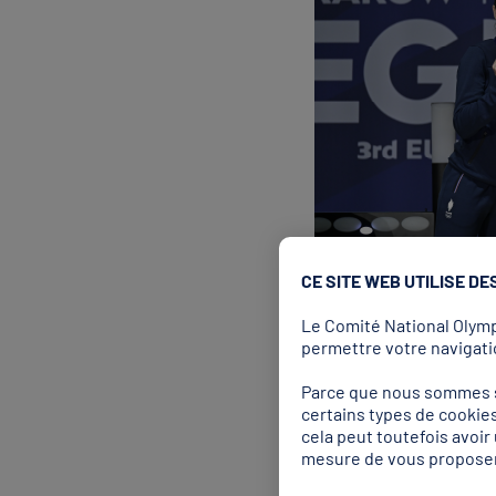
CE SITE WEB UTILISE DE
Le Comité National Olympi
permettre votre navigatio
Parce que nous sommes so
Escrime : les sabreuse
certains types de cookies
cela peut toutefois avoi
Comme les garçons il y a 
mesure de vous proposer
d’Europe – sur la plus hau