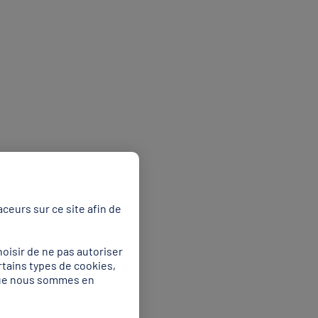
ceurs sur ce site afin de
oisir de ne pas autoriser
rtains types de cookies,
 que nous sommes en
ort de championnat
tition comptaient dans