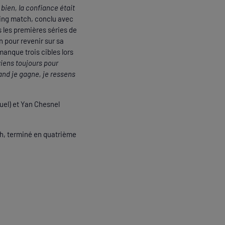
s bien, la confiance était
king match, conclu avec
 les premières séries de
n pour revenir sur sa
manque trois cibles lors
viens toujours pour
and je gagne, je ressens
uel) et Yan Chesnel
ch, terminé en quatrième