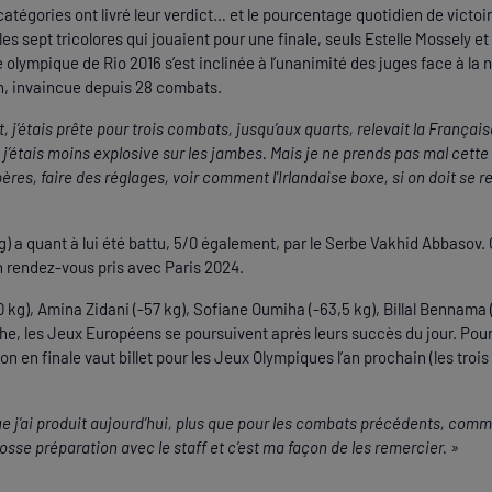
atégories ont livré leur verdict… et le pourcentage quotidien de victoi
 les sept tricolores qui jouaient pour une finale, seuls Estelle Mossely
 olympique de Rio 2016 s’est inclinée à l’unanimité des juges face à l
on, invaincue depuis 28 combats.
ut, j’étais prête pour trois combats, jusqu’aux quarts, relevait la Françai
 j’étais moins explosive sur les jambes. Mais je ne prends pas mal cette
res, faire des réglages, voir comment l'Irlandaise boxe, si on doit se re
g) a quant à lui été battu, 5/0 également, par le Serbe Vakhid Abbasov.
 rendez-vous pris avec Paris 2024.
0 kg), Amina Zidani (-57 kg), Sofiane Oumiha (-63,5 kg), Billal Bennama
che, les Jeux Européens se poursuivent après leurs succès du jour. Pour
n en finale vaut billet pour les Jeux Olympiques l’an prochain (les troi
e j’ai produit aujourd’hui, plus que pour les combats précédents, commen
sse préparation avec le staff et c’est ma façon de les remercier. »