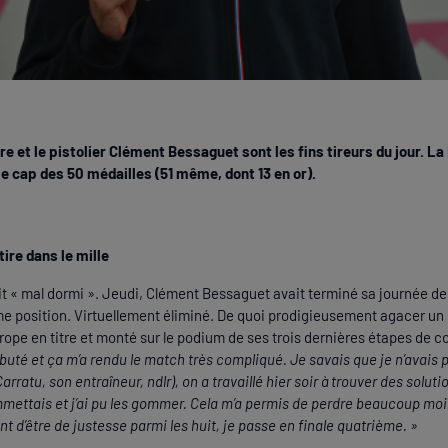
e et le pistolier Clément Bessaguet sont les fins tireurs du jour. La
le cap des 50 médailles (51 même, dont 13 en or).
ire dans le mille
it « mal dormi ». Jeudi, Clément Bessaguet avait terminé sa journée de 
ème position. Virtuellement éliminé. De quoi prodigieusement agacer un 
rope en titre et monté sur le podium de ses trois dernières étapes de
buté et ça m’a rendu le match très compliqué. Je savais que je n’avais pas
rratu, son entraîneur, ndlr), on a travaillé hier soir à trouver des solutio
mmettais et j’ai pu les gommer. Cela m’a permis de perdre beaucoup moin
t d’être de justesse parmi les huit, je passe en finale quatrième. »