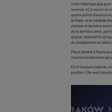
Il n’en fallait pas plus po
revenue, et je voyais au 
quatre points d’avance su
la finale, et la médaille d
sixième et dernière salve)
de la dernière série, per
gagner, assénait le vainq
du soulagement au début, 
Place samedi à l’épreuve 
n’auront évidemment qu’u
En tir toujours mais du c
position. Elle avait boucl