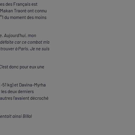
res des Français est
 et Makan Traoré ont connu
a n°1 du moment des moins
se. Aujourd’hui, mon
 défaite car ce combat m'a
trouver à Paris. Je ne suis
 C’est donc pour eux une
 (-51 kg) et Davina-Myrha
 les deux derniers
s autres l’avaient décroché
tait ainsi Billal