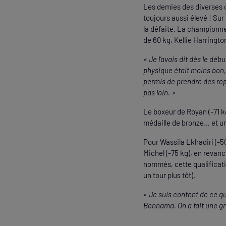
Les demies des diverses c
toujours aussi élevé ! Sur
la défaite. La championne
de 60 kg, Kellie Harringt
« Je l’avais dit dès le déb
physique était moins bon,
permis de prendre des repè
pas loin. »
Le boxeur de Royan (-71 k
médaille de bronze… et un
Pour Wassila Lkhadiri (-5
Michel (-75 kg), en revan
nommés, cette qualificatio
un tour plus tôt).
« Je suis content de ce qu
Bennama. On a fait une gro