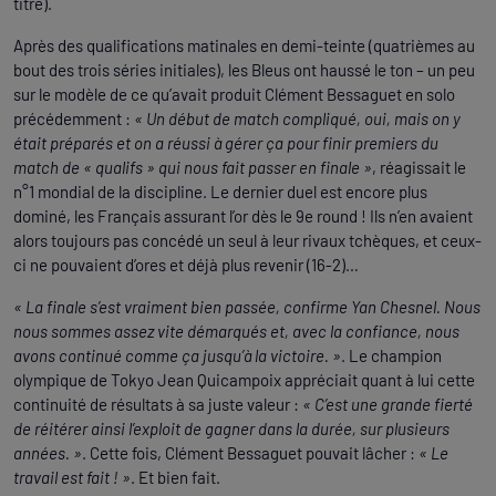
titre).
Après des qualifications matinales en demi-teinte (quatrièmes au
bout des trois séries initiales), les Bleus ont haussé le ton – un peu
sur le modèle de ce qu’avait produit Clément Bessaguet en solo
précédemment :
« Un début de match compliqué, oui, mais on y
était préparés et on a réussi à gérer ça pour finir premiers du
match de « qualifs » qui nous fait passer en finale »
, réagissait le
n°1 mondial de la discipline. Le dernier duel est encore plus
dominé, les Français assurant l’or dès le 9e round ! Ils n’en avaient
alors toujours pas concédé un seul à leur rivaux tchèques, et ceux-
ci ne pouvaient d’ores et déjà plus revenir (16-2)…
« La finale s’est vraiment bien passée, confirme Yan Chesnel. Nous
nous sommes assez vite démarqués et, avec la confiance, nous
avons continué comme ça jusqu’à la victoire. »
. Le champion
olympique de Tokyo Jean Quicampoix appréciait quant à lui cette
continuité de résultats à sa juste valeur :
« C’est une grande fierté
de réitérer ainsi l’exploit de gagner dans la durée, sur plusieurs
années. »
. Cette fois, Clément Bessaguet pouvait lâcher :
« Le
travail est fait ! »
. Et bien fait.