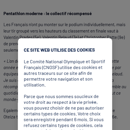
Pentathlon moderne : le collectif récompensé
Les Français n’ont pu monter sur le podium individuellement, mais
leur tir groupé vers les hauteurs du classement en finale vaut à
Valentin Prades (5e), Valentin Belaud (7e) et Christopher Patte (9e)
de prendre la deuxième place au classement par équipes,
CE SITE WEB UTILISE DES COOKIES
seulement devancés par la Grande-Bretagne.
« L’an dernier on fait vice-champions derrière la Hongrie, cette
Le Comité National Olympique et Sportif
Français (CNOSF) utilise des cookies et
année encore vice-champions, on est champions du monde par
autres traceurs sur ce site afin de
équipes, c’est que le collectif est fort, commente Valentin Belaud.
permettre votre navigation et son
Je suis content de faire cette médaille avec les gars. C’est la
utilisation.
récompense de tout un groupe : on est 16 à s’entraîner ensemble au
quotidien à l’Insep, plus le staff… Cette médaille est pour tout ce
Parce que nous sommes soucieux de
monde-là. »
votre droit au respect à la vie privée,
vous pouvez choisir de ne pas autoriser
Egalement finaliste, Ugo Fleurot est 14e. Côté féminin, Marie
certains types de cookies. Votre choix
Oteiza termine à une jolie 5e place, Rebecca Castaudi est 16e.
sera enregistré pendant 6 mois. Si vous
refusez certains types de cookies, cela