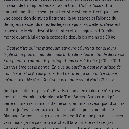
il venait de triompher face à Lasha Guruli (4/1), à l’issue d’un
combat dont l’issue avait paru très vite évidente. C’est que dans
une opposition de styles flagrante, la puissance et l’allonge du
Géorgien, descendu chez les légers depuis les welters, n’avaient
trouvé que le vide devant les feintes et les esquives d’Oumiha,
monté quant à lui dans la catégorie depuis les moins de 60 kg.
« C’est le titre qui me manquait, savourait Oumiha, par ailleurs
triple champion du monde, mais battu deux fois en finale des Jeux
Européens en autant de participations précédentes (2015, 2019).
La troisième est la bonne. En plus aujourd’hui c’est le mariage de
mon frère, et si j’avais pas le droit de rater ça pour autre chose
qu’une médaille d’or ! C’est de bon augure avant Paris 2024. »
Quelques minutes plus tôt, Billal Bennama en moins de 51 kg avait
montré le chemin en dominant le Turc Samed Gumus, malgré la
perte du premier round. « Je me suis fait une frayeur quand on m’a
dit que je l’avais perdu, racontait ensuite le poids mouche de
Blagnac. Comme il est plus petit l’objectif était un peu de le laisser
venir mais ça n’a pas trop marché. Il fallait me réveiller et j’ai
proposé une meilleure boxe ensuite, j’ai déroulé mon sujet. » Les