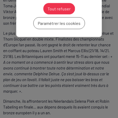
en demies (21/10, 21/14). Il tentera en finale de venger son aîné
Toma Junior (n°28), vaincu dans l’autre demie par le n°1 mondial
Tout refuser
Viktor Axelsen (17/21, 18/21). C’est donc une nouvelle médaille de
bronze pour Toma Junior, 24h après celle du double obtenue avec
Paramétrer les cookies
son frère. Christo, lui, visera l’or dimanche.
Le plus beau des métaux sera aussi en jeu pour Delphine Delrue et
Thom Gicquel en double mixte. Finalistes des championnats
d’Europe l’an passé, ils ont gagné le droit de retenter leur chance
en coiffant au poteau Lauren Smith et Marcus Ellis (21/18, 14/21,
21/18). Les Britanniques ont pourtant mené 15-11 au dernier set :
«
A ce moment on a commencé à sentir leur stress alors que nous
avons continué à montrer toute notre détermination et notre
envie, commente Delphine Delrue. Ça s’est joué là-dessus car le
plan de jeu on l’avait. Il fallait juste ne pas baisser les bras et
continuer à se battre car les points étaient vraiment très durs à
marquer. »
.
Dimanche, ils affronteront les Néerlandais Selena Piek et Robin
Tabeling en finale… aux dépens desquels ils avaient conquis le
bronze européen il y a un an.