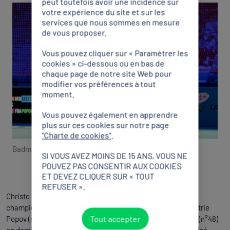
peut toutefois avoir une incidence sur
votre expérience du site et sur les
services que nous sommes en mesure
de vous proposer.
Vous pouvez cliquer sur « Paramétrer les
cookies » ci-dessous ou en bas de
chaque page de notre site Web pour
modifier vos préférences à tout
moment.
Vous pouvez également en apprendre
plus sur ces cookies sur notre page
"Charte de cookies"
.
Badminton : une médaille et deux finales
SI VOUS AVEZ MOINS DE 15 ANS, VOUS NE
POUVEZ PAS CONSENTIR AUX COOKIES
ET DEVEZ CLIQUER SUR « TOUT
REFUSER ».
Christo Popov est en finale des Jeux Européens – et des
championnats d’Europe – de badminton ! Le cadet de la fratrie
Tout accepter
Popov (n°31) a pris le dessus sur l’Israélien Misha Zilberman (n°48)