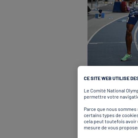
CE SITE WEB UTILISE DE
Le Comité National Olympi
Athlétisme : une contrib
permettre votre navigatio
L’athlétisme avait gardé 
Parce que nous sommes so
la victoire de Ryan Zézé 
certains types de cookies
cela peut toutefois avoi
devancée par Milica Gard
mesure de vous proposer
et Daniela Stanciu en D2).