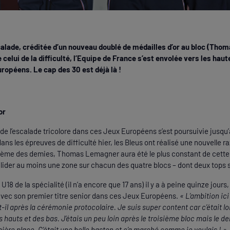
calade, créditée d’un nouveau doublé de médailles d’or au bloc (Tho
celui de la difficulté, l’Equipe de France s’est envolée vers les ha
ropéens. Le cap des 30 est déjà là !
or
de l’escalade tricolore dans ces Jeux Européens s’est poursuivie jusqu’
ns les épreuves de difficulté hier, les Bleus ont réalisé une nouvelle 
isième des demies, Thomas Lemagner aura été le plus constant de cette f
lider au moins une zone sur chacun des quatre blocs – dont deux tops su
8 de la spécialité (il n’a encore que 17 ans) il y a à peine quinze jours,
avec son premier titre senior dans ces Jeux Européens.
« L’ambition ici
-il après la cérémonie protocolaire. Je suis super content car c’était loi
s hauts et des bas. J’étais un peu loin après le troisième bloc mais le der
emière place. C’était une belle baston et ç’a marché comme je voulais ! »