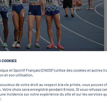
S COOKIES
que et Sportif Français (CNOSF) utilise des cookies et autres tra
ution spectaculaire
n et son utilisation.
le meilleur pour la fin et a apporté un écot conséquent à l’Equipe de F
ucieux de votre droit au respect à la vie privée, vous pouvez ch
sur 200 m, la deuxième place d’Hilary Kpatcha au saut en longueur (victo
. Votre choix sera enregistré pendant 6 mois. Si vous refusez ce
r une incidence sur votre expérience du site et sur les services
asevic en D2) et la troisième de Nawal Meniker à la hauteur (devancée
.