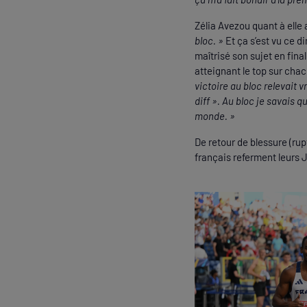
Zélia Avezou quant à elle a
bloc. »
Et ça s’est vu ce d
maîtrisé son sujet en fina
atteignant le top sur chac
victoire au bloc relevait vr
diff ». Au bloc je savais 
monde. »
De retour de blessure (rup
français referment leurs J