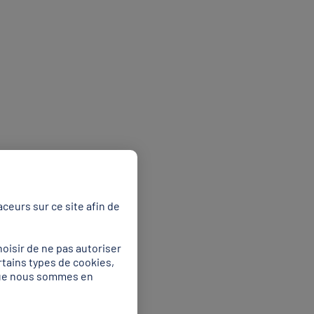
ceurs sur ce site afin de
rance ce dimanche, grâce à
oisir de ne pas autoriser
rieuse de sa division mais
rtains types de cookies,
 que nous sommes en
 par Yaroslava Mahuchikh