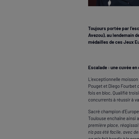
Toujours portée par l’es
Avezou), au lendemain de 
médailles de ces Jeux Eu
Escalade : une cuvée en 
L’exceptionnelle moisson 
Pouget et Diego Fourbet da
fois en bloc. Qualifié tro
concurrents à réussir à va
Sacré champion d’Europe U1
Toulouse enchaîne ainsi 
première place, réagissait
n’a pas été facile, avec de
ça m’a fait bondir à la pr