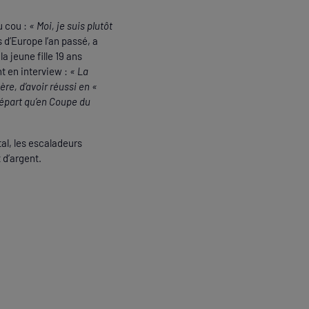
u cou :
« Moi, je suis plutôt
 d’Europe l’an passé, a
a jeune fille 19 ans
nt en interview :
« La
ière, d’avoir réussi en «
 départ qu’en Coupe du
tal, les escaladeurs
 d’argent.