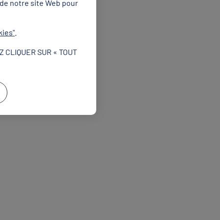
 de notre site Web pour
e de championnats d’Europe
es Jeux Européens :
 récompenses, tous
kies"
.
Z CLIQUER SUR « TOUT