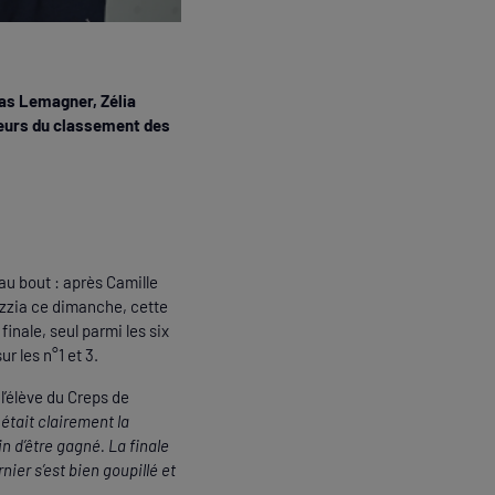
mas Lemagner, Zélia
uteurs du classement des
au bout : après Camille
razzia ce dimanche, cette
inale, seul parmi les six
r les n°1 et 3.
 l’élève du Creps de
 était clairement la
n d’être gagné. La finale
nier s’est bien goupillé et