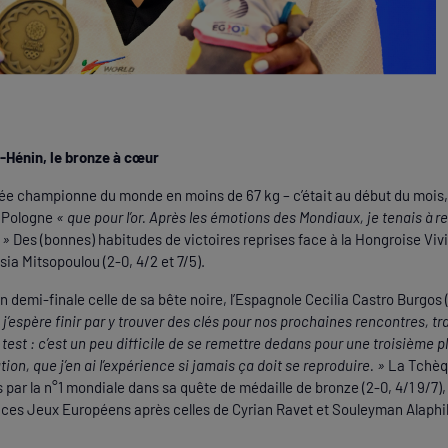
Hénin, le bronze à cœur
 championne du monde en moins de 67 kg – c’était au début du mois
n Pologne
« que pour l’or. Après les émotions des Mondiaux, je tenais à 
 »
Des (bonnes) habitudes de victoires reprises face à la Hongroise Vivi
sia Mitsopoulou (2-0, 4/2 et 7/5).
en demi-finale celle de sa bête noire, l’Espagnole Cecilia Castro Burgos 
 j’espère finir par y trouver des clés pour nos prochaines rencontres, t
 test : c’est un peu difficile de se remettre dedans pour une troisième p
tion, que j’en ai l’expérience si jamais ça doit se reproduire. »
La Tchèqu
 par la n°1 mondiale dans sa quête de médaille de bronze (2-0, 4/1 9/7), 
ces Jeux Européens après celles de Cyrian Ravet et Souleyman Alaphil