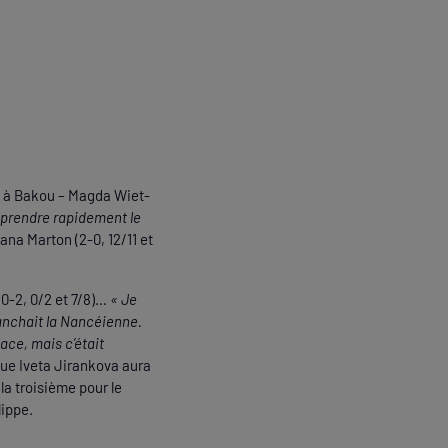
, à Bakou – Magda Wiet-
reprendre rapidement le
ana Marton (2-0, 12/11 et
(0-2, 0/2 et 7/8)…
« Je
ranchait la Nancéienne.
lace, mais c’était
e Iveta Jirankova aura
la troisième pour le
ippe.