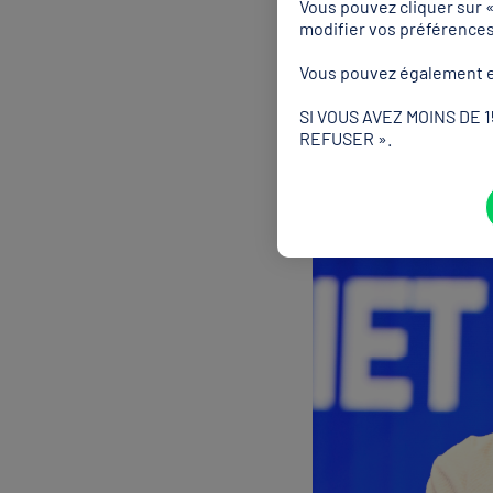
Vous pouvez cliquer sur 
Au-delà d’assurer le main
modifier vos préférence
par équipes, ces perform
sixième à l’issue de cet
Vous pouvez également e
métaux confondus (28, don
SI VOUS AVEZ MOINS DE 
REFUSER ».