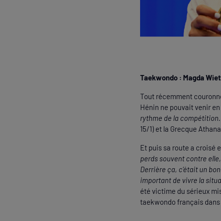
Taekwondo : Magda Wiet-
Tout récemment couronnée
Hénin ne pouvait venir e
rythme de la compétition.
15/1) et la Grecque Athana
Et puis sa route a croisé 
perds souvent contre elle,
Derrière ça, c’était un bon
important de vivre la situa
été victime du sérieux mis
taekwondo français dans 