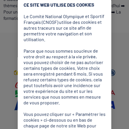
CE SITE WEB UTILISE DES COOKIES
thèmes : ➡️ Être bénévole et volontaire dans le sport aujourd’hui ➡️
Pour une meilleure connaissance de l’expérience bénévole ➡️ La
Le Comité National Olympique et Sportif
formation : vers un vrai impact sur le parcours bénévoles
Français (CNOSF) utilise des cookies et
autres traceurs sur ce site afin de
permettre votre navigation et son
utilisation.
Partenaires Mondiaux
Parce que nous sommes soucieux de
votre droit au respect à la vie privée,
vous pouvez choisir de ne pas autoriser
certains types de cookies. Votre choix
sera enregistré pendant 6 mois. Si vous
refusez certains types de cookies, cela
peut toutefois avoir une incidence sur
votre expérience du site et sur les
services que nous sommes en mesure
de vous proposer.
Vous pouvez cliquer sur « Paramétrer les
cookies » ci-dessous ou en bas de
chaque page de notre site Web pour
Partenaires Premium