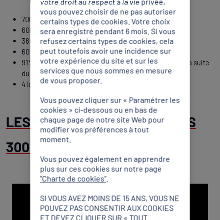
votre droit au respect à la vie privée,
vous pouvez choisir de ne pas autoriser
700 candidatures reçues
certains types de cookies. Votre choix
60h de modules e-learning
sera enregistré pendant 6 mois. Si vous
refusez certains types de cookies, cela
360 heures de classes virtuelles
peut toutefois avoir une incidence sur
60 heures d’ateliers de co-développement
votre expérience du site et sur les
91% des lauréates souhaitent s’engager davantage à la suite
services que nous sommes en mesure
du programme
de vous proposer.
4 lauréates du programme Présidentes de Fédération
Vous pouvez cliquer sur « Paramétrer les
cookies » ci-dessous ou en bas de
LES LAUREATES DU CLUB DES
chaque page de notre site Web pour
modifier vos préférences à tout
moment.
300 :
Vous pouvez également en apprendre
plus sur ces cookies sur notre page
"Charte de cookies"
.
SI VOUS AVEZ MOINS DE 15 ANS, VOUS NE
POUVEZ PAS CONSENTIR AUX COOKIES
ET DEVEZ CLIQUER SUR « TOUT