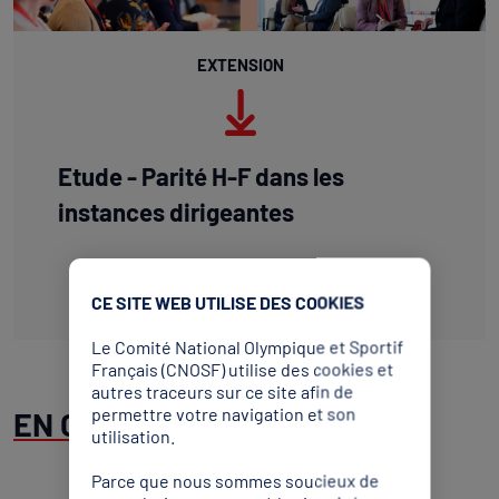
EXTENSION
Etude - Parité H-F dans les
instances dirigeantes
Télécharger
CE SITE WEB UTILISE DES COOKIES
Le Comité National Olympique et Sportif
Français (CNOSF) utilise des cookies et
autres traceurs sur ce site afin de
permettre votre navigation et son
EN CHIFFRES :
utilisation.
Parce que nous sommes soucieux de