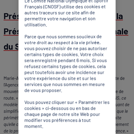
Le Comité National Olympique et Sportif
Français (CNOSF) utilise des cookies et
autres traceurs sur ce site afin de
Présentation des priorités de la
permettre votre navigation et son
utilisation.
Présidente de l’Agence nationale
Parce que nous sommes soucieux de
votre droit au respect à la vie privée,
du Sport
vous pouvez choisir de ne pas autoriser
certains types de cookies. Votre choix
sera enregistré pendant 6 mois. Si vous
refusez certains types de cookies, cela
peut toutefois avoir une incidence sur
votre expérience du site et sur les
Marie-Amélie le Fur qui a été élue le 28 novembre Présidente de
services que nous sommes en mesure
l’Agence nationale du Sport (ANS) et issue du collège du
de vous proposer.
mouvement sportif a présenté aux administrateurs sa feuille de
route. «
Je suis attachée à la gouvernance collégiale de l’ANS, ce
Vous pouvez cliquer sur « Paramétrer les
modèle a fait ses preuves, il faut le préserver tout en continuant de
cookies » ci-dessous ou en bas de
simplifier et d’optimiser l’Agence. De la même façon et alors que le
chaque page de notre site Web pour
périmètre de l’Agence peut être remis en question, je souhaite
modifier vos préférences à tout
qu’elle continue à s’appuyer sur ses trois piliers : le développement
moment.
de la pratique, le déploiement territorial et la haute performance.
»