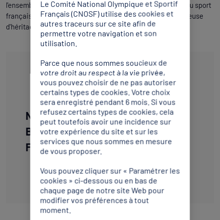
Le Comité National Olympique et Sportif
l'ensemble des parties prenantes du Fonds et des acteurs du sport
Français (CNOSF) utilise des cookies et
français et d'œuvrer au déploiement d'une stratégie ambitieuse
autres traceurs sur ce site afin de
d'héritage.
permettre votre navigation et son
utilisation.
Parce que nous sommes soucieux de
EXTENSION
votre droit au respect à la vie privée,
vous pouvez choisir de ne pas autoriser
certains types de cookies. Votre choix
sera enregistré pendant 6 mois. Si vous
refusez certains types de cookies, cela
Nomination Nomination de Tania
peut toutefois avoir une incidence sur
Braga à la Direction Générale du
votre expérience du site et sur les
services que nous sommes en mesure
Fonds de dotation Paris 2024.pdf
de vous proposer.
Vous pouvez cliquer sur « Paramétrer les
Télécharger
cookies » ci-dessous ou en bas de
chaque page de notre site Web pour
modifier vos préférences à tout
moment.