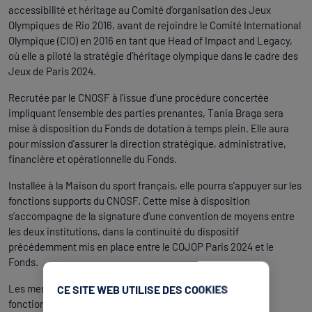
accessibilité et héritage au Comité d’organisation des Jeux
Olympiques de Rio 2016, avant de rejoindre le Comité International
Olympique (CIO) en 2016 en tant que Head of Impact and Legacy,
où elle a piloté la stratégie d’héritage olympique dans le cadre des
Jeux de Paris 2024.
Recrutée par le CNOSF à l’issue d’une procédure concertée
impliquant l’ensemble des parties prenantes, Tania Braga sera
mise à disposition du Fonds de dotation à temps plein. Elle aura
pour mission d’assurer la direction stratégique, administrative,
financière et opérationnelle du Fonds.
Installée à la Maison du sport français, elle pourra s’appuyer sur les
fonctions supports du CNOSF. Cette mise à disposition
s’accompagne de la signature d’une convention de moyens entre
les deux institutions, dans la continuité du dispositif
précédemment mis en place entre le COJOP Paris 2024 et le
Fonds.
Les membres du Fonds souhaitent une très bonne prise de
CE SITE WEB UTILISE DES COOKIES
fonction à Tania Braga qui aura à cœur de faire le lien avec