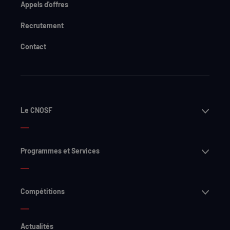
Appels d'offres
Recrutement
Contact
Ouvri
Le CNOSF
Ouvri
Programmes et Services
Ouvri
Compétitions
Actualités