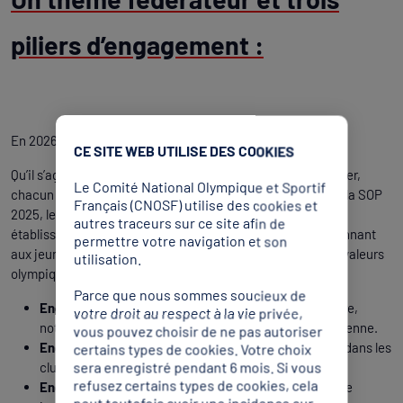
piliers d’engagement :
En 2026, la SOP mettra à l’honneur l’engagement.
CE SITE WEB UTILISE DES COOKIES
Qu’il s’agisse d’un engagement sportif, bénévole ou supporter,
Le Comité National Olympique et Sportif
chacun peut s’impliquer à sa manière ! Suite au succès de la SOP
Français (CNOSF) utilise des cookies et
2025, le CNOSF et le CPSF invitent aujourd’hui tous les
autres traceurs sur ce site afin de
établissements à poursuivre cet élan d’engagement, en donnant
permettre votre navigation et son
aux jeunes l’envie d’agir, de s’impliquer et de faire vivre les valeurs
utilisation.
olympiques et paralympiques au quotidien.
Parce que nous sommes soucieux de
Engagement sportif :
encourager la pratique régulière,
votre droit au respect à la vie privée,
notamment les 30 minutes d’activité physique quotidienne.
vous pouvez choisir de ne pas autoriser
Engagement bénévole :
valoriser les rôles essentiels dans les
certains types de cookies. Votre choix
sera enregistré pendant 6 mois. Si vous
clubs (arbitres, encadrants…).
refusez certains types de cookies, cela
Engagement supporters :
créer des communautés de