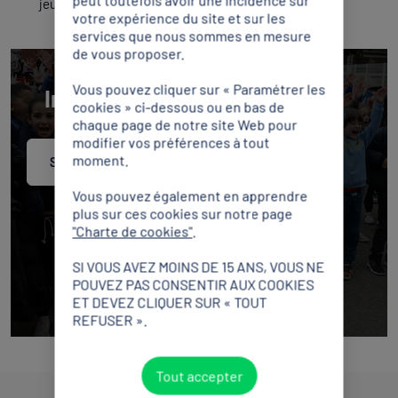
peut toutefois avoir une incidence sur
jeunes fans autour des équipes de France.
votre expérience du site et sur les
services que nous sommes en mesure
de vous proposer.
Vous pouvez cliquer sur « Paramétrer les
Inscription à la SOP 2026
cookies » ci-dessous ou en bas de
chaque page de notre site Web pour
modifier vos préférences à tout
moment.
S'inscrire
Vous pouvez également en apprendre
plus sur ces cookies sur notre page
"Charte de cookies"
.
SI VOUS AVEZ MOINS DE 15 ANS, VOUS NE
POUVEZ PAS CONSENTIR AUX COOKIES
ET DEVEZ CLIQUER SUR « TOUT
REFUSER ».
Tout accepter