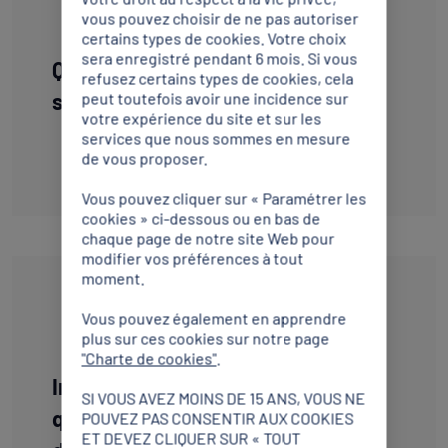
vous pouvez choisir de ne pas autoriser
certains types de cookies. Votre choix
sera enregistré pendant 6 mois. Si vous
QR Code : Protégeons notre
refusez certains types de cookies, cela
sport.pdf
peut toutefois avoir une incidence sur
votre expérience du site et sur les
services que nous sommes en mesure
de vous proposer.
Télécharger
Vous pouvez cliquer sur « Paramétrer les
cookies » ci-dessous ou en bas de
chaque page de notre site Web pour
modifier vos préférences à tout
moment.
EXTENSION
Vous pouvez également en apprendre
plus sur ces cookies sur notre page
"Charte de cookies"
.
Infographie : La manipulation
SI VOUS AVEZ MOINS DE 15 ANS, VOUS NE
quand la rencontre sportive
POUVEZ PAS CONSENTIR AUX COOKIES
ET DEVEZ CLIQUER SUR « TOUT