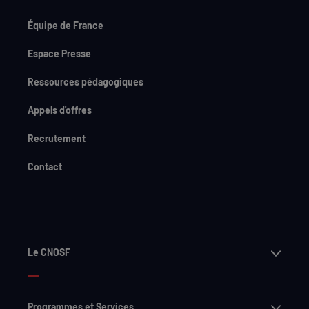
Équipe de France
Espace Presse
Ressources pédagogiques
Appels d'offres
Recrutement
Contact
Ouvri
Le CNOSF
Ouvri
Programmes et Services