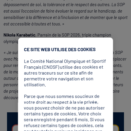
dépassement de soi, la tolérance et le respect des autres. La SOP
est aussi l'occasion de faire évoluer le regard sur le handicap, de
sensibiliser à la différence et à l'inclusion et de montrer que le sport
est accessible à toutes et tous. »
Nikola Karabatic
, Parrain de la SOP 2026, triple champion
olympique de handball
CE SITE WEB UTILISE DES COOKIES
« Je suis très fier d'avoir été le parrain de la 10e édition de la SOP
avec Marie Bochet. Cette semaine a été l'occasion de me déplacer
Le Comité National Olympique et Sportif
pour rencontrer tout le spectre des établissements participants,
Français (CNOSF) utilise des cookies et
de la maternelle à l'université, et de partager de grands moments
autres traceurs sur ce site afin de
permettre votre navigation et son
autour du sport avec les participants. Je souhaite remercier le
utilisation.
personnel enseignant, les éducateurs ainsi que tous les porteurs
de projets qui permettent ces rencontres et contribuent à faire
Parce que nous sommes soucieux de
découvrir l'engagement sous toutes ses formes ! »
votre droit au respect à la vie privée,
vous pouvez choisir de ne pas autoriser
certains types de cookies. Votre choix
sera enregistré pendant 6 mois. Si vous
refusez certains types de cookies, cela
peut toutefois avoir une incidence sur