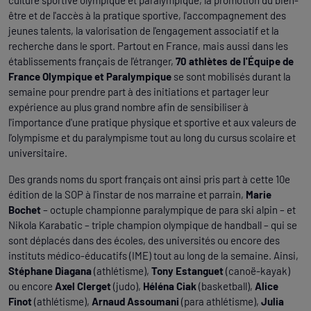
culture sportive olympique et paralympique, la promotion du bien-
être et de l'accès à la pratique sportive, l'accompagnement des
jeunes talents, la valorisation de l'engagement associatif et la
recherche dans le sport. Partout en France, mais aussi dans les
établissements français de l'étranger,
70 athlètes de l'Équipe de
France Olympique et Paralympique
se sont mobilisés durant la
semaine pour prendre part à des initiations et partager leur
expérience au plus grand nombre afin de sensibiliser à
l'importance d'une pratique physique et sportive et aux valeurs de
l'olympisme et du paralympisme tout au long du cursus scolaire et
universitaire.
Des grands noms du sport français ont ainsi pris part à cette 10e
édition de la SOP à l'instar de nos marraine et parrain,
Marie
Bochet
– octuple championne paralympique de para ski alpin – et
Nikola Karabatic – triple champion olympique de handball – qui se
sont déplacés dans des écoles, des universités ou encore des
instituts médico-éducatifs (IME) tout au long de la semaine. Ainsi,
Stéphane Diagana
(athlétisme),
Tony Estanguet
(canoë-kayak)
ou encore
Axel Clerget
(judo),
Héléna Ciak
(basketball),
Alice
Finot
(athlétisme),
Arnaud Assoumani
(para athlétisme),
Julia