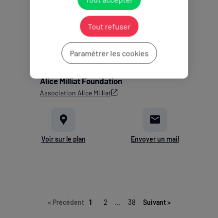
Tout refuser
Paramétrer les cookies
Membres associés
Alice Milliat Foundation
Association Alice Milliat
Voir sur le plan
Envoyer un mail
1
2
...
38
<
Précédent
Suivant
>