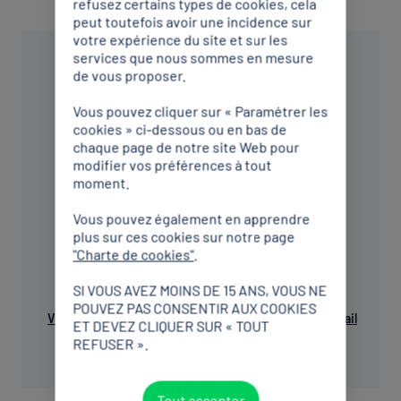
refusez certains types de cookies, cela
peut toutefois avoir une incidence sur
votre expérience du site et sur les
services que nous sommes en mesure
de vous proposer.
Vous pouvez cliquer sur « Paramétrer les
cookies » ci-dessous ou en bas de
chaque page de notre site Web pour
CDOS
modifier vos préférences à tout
moment.
Aisne
Comité Départemental Olympique et Sportif
Vous pouvez également en apprendre
Aisne
plus sur ces cookies sur notre page
"Charte de cookies"
.
SI VOUS AVEZ MOINS DE 15 ANS, VOUS NE
POUVEZ PAS CONSENTIR AUX COOKIES
Voir sur le plan
0323286092
Envoyer un mail
ET DEVEZ CLIQUER SUR « TOUT
REFUSER ».
Tout accepter