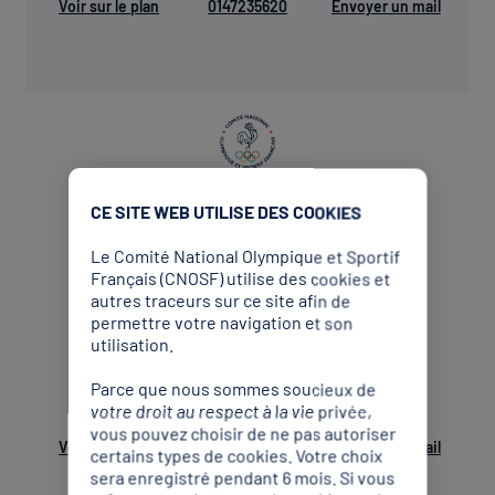
Voir sur le plan
0147235620
Envoyer un mail
CE SITE WEB UTILISE DES COOKIES
CDOS
Le Comité National Olympique et Sportif
Français (CNOSF) utilise des cookies et
Ain
autres traceurs sur ce site afin de
Comité Départemental Olympique et Sportif
permettre votre navigation et son
Ain
utilisation.
Parce que nous sommes soucieux de
votre droit au respect à la vie privée,
vous pouvez choisir de ne pas autoriser
Voir sur le plan
0474451127
Envoyer un mail
certains types de cookies. Votre choix
sera enregistré pendant 6 mois. Si vous