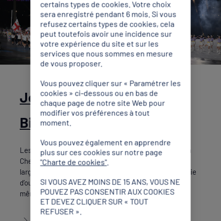
certains types de cookies. Votre choix
sera enregistré pendant 6 mois. Si vous
refusez certains types de cookies, cela
peut toutefois avoir une incidence sur
votre expérience du site et sur les
services que nous sommes en mesure
de vous proposer.
Vous pouvez cliquer sur « Paramétrer les
cookies » ci-dessous ou en bas de
Jeux Mondiaux 2025 :
chaque page de notre site Web pour
modifier vos préférences à tout
Bienvenue à Chengdu !
moment.
Vous pouvez également en apprendre
Les 12e Jeux Mondiaux ont débuté ce jeudi en Chine, à
plus sur ces cookies sur notre page
Chengdu, pour notre Équipe de France. Tandis qu’une
"Charte de cookies"
.
large partie de la délégation a défilé lors de la cérémonie
SI VOUS AVEZ MOINS DE 15 ANS, VOUS NE
d’ouverture, certains de nos représentants lançaient
POUVEZ PAS CONSENTIR AUX COOKIES
même déjà leur compétition.
ET DEVEZ CLIQUER SUR « TOUT
REFUSER ».