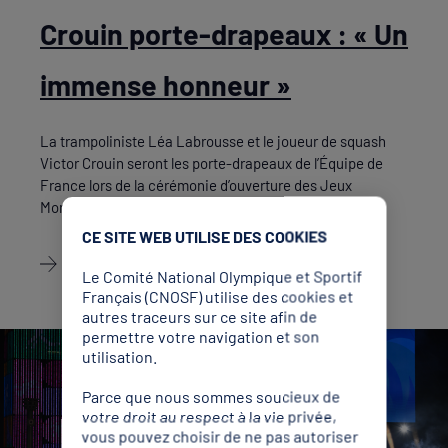
Crouin porte-drapeaux : « Un
immense honneur »
La trampoliniste Léa Labrousse et le joueur de squash
Victor Crouin seront les porte-drapeaux de l’Équipe de
France lors de la cérémonie d’ouverture des Jeux
Mondiaux de Chengdu (7-17 août). Rencontre.
CE SITE WEB UTILISE DES COOKIES
Découvrir
Le Comité National Olympique et Sportif
Français (CNOSF) utilise des cookies et
autres traceurs sur ce site afin de
permettre votre navigation et son
utilisation.
Parce que nous sommes soucieux de
votre droit au respect à la vie privée,
vous pouvez choisir de ne pas autoriser