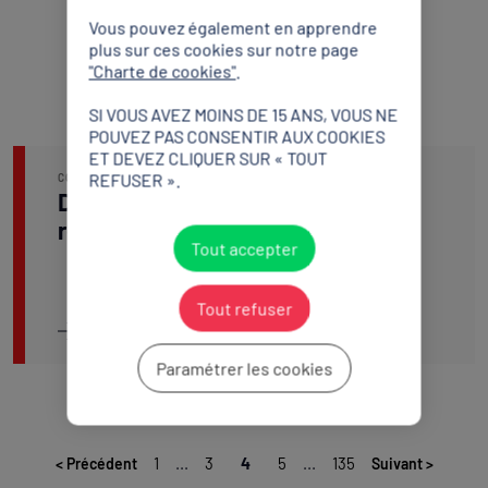
Vous pouvez également en apprendre
plus sur ces cookies sur notre page
"Charte de cookies"
.
SI VOUS AVEZ MOINS DE 15 ANS, VOUS NE
POUVEZ PAS CONSENTIR AUX COOKIES
ET DEVEZ CLIQUER SUR « TOUT
REFUSER ».
CONCILIATION
28 JUIN 2026
Défaut d’épuisement des voies de
recours internes
Tout accepter
Tout refuser
Lire l'article
Paramétrer les cookies
1
...
3
4
5
...
135
<
Précédent
Suivant
>