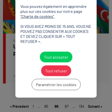
Vous pouvez également en apprendre
plus sur ces cookies sur notre page
"Charte de cookies"
.
SI VOUS AVEZ MOINS DE 15 ANS, VOUS NE
POUVEZ PAS CONSENTIR AUX COOKIES
ET DEVEZ CLIQUER SUR « TOUT
REFUSER ».
CULTURE
Un appel aux olympiens artistes
pour 2024 !
Tout accepter
Tout refuser
Lire l'article
Paramétrer les cookies
1
...
85
86
87
...
134
<
Précédent
Suivant
>