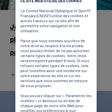
CE SITE WEB UTILISE DES COOKIES
Le Comité National Olympique et Sportif
Français (CNOSF) utilise des cookies et
autres traceurs sur ce site afin de
Jeux méditerranéens de
permettre votre navigation et son
utilisation.
plage, jour 6 : la nage avec
Parce que nous sommes soucieux de
votre droit au respect à la vie privée,
palmes lance sa campagne
vous pouvez choisir de ne pas autoriser
certains types de cookies. Votre choix
sera enregistré pendant 6 mois. Si vous
refusez certains types de cookies, cela
peut toutefois avoir une incidence sur
Découvrir
votre expérience du site et sur les
services que nous sommes en mesure
de vous proposer.
Vous pouvez cliquer sur « Paramétrer les
cookies » ci-dessous ou en bas de
chaque page de notre site Web pour
modifier vos préférences à tout